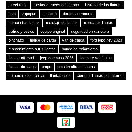
tu vehículo
ruedas a través del tiempo
historia de las llantas
tlajo
zapopan
michelin
día de las madres
cambia tus llantas
reciclaje de llantas
revisa tus llantas
tráfico y estrés
equipo original
seguridad en carretera
pinchazo
indice de carga
van de carga
ford lobo hev 2023
mantenimiento a tus llantas
banda de rodamiento
llantas off road
jeep compass 2023
llantas y vehículos
llantas de carga
cargo
presión alta en llantas
comercio electrónico
llantas uptis
comprar llantas por internet