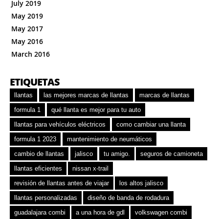
July 2019
May 2019
May 2017
May 2016
March 2016
ETIQUETAS
llantas
las mejores marcas de llantas
marcas de llantas
formula 1
qué llanta es mejor para tu auto
llantas para vehículos eléctricos
como cambiar una llanta
formula 1 2023
mantenimiento de neumáticos
cambio de llantas
jalisco
tu amigo.
seguros de camioneta
llantas eficientes
nissan x-trail
revisión de llantas antes de viajar
los altos jalisco
llantas personalizadas
diseño de banda de rodadura
guadalajara combi
a una hora de gdl
volkswagen combi