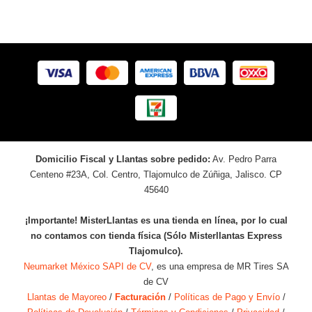
Domicilio Fiscal y Llantas sobre pedido:
Av. Pedro Parra
Centeno #23A, Col. Centro, Tlajomulco de Zúñiga, Jalisco. CP
45640
¡Importante! MisterLlantas es una tienda en línea, por lo cual
no contamos con tienda física (Sólo Misterllantas Express
Tlajomulco).
Neumarket México SAPI de CV
, es una empresa de MR Tires SA
de CV
Llantas de Mayoreo
/
Facturación
/
Políticas de Pago y Envío
/