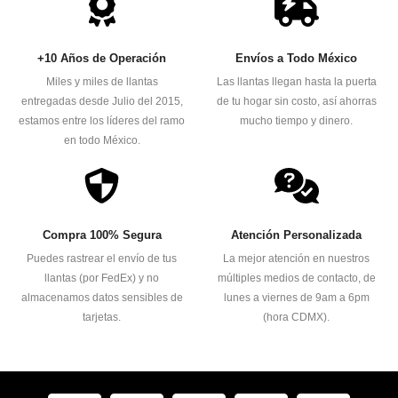
+10 Años de Operación
Envíos a Todo México
Miles y miles de llantas
Las llantas llegan hasta la puerta
entregadas desde Julio del 2015,
de tu hogar sin costo, así ahorras
estamos entre los líderes del ramo
mucho tiempo y dinero.
en todo México.
Compra 100% Segura
Atención Personalizada
Puedes rastrear el envío de tus
La mejor atención en nuestros
llantas (por FedEx) y no
múltiples medios de contacto, de
almacenamos datos sensibles de
lunes a viernes de 9am a 6pm
tarjetas.
(hora CDMX).