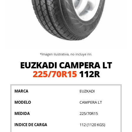
*Imagen ilustrativa, no incluye rin.
Saltar
EUZKADI CAMPERA LT
al
comienzo
225/70R15
112R
de
la
galería
MARCA
EUZKADI
de
imágenes
MODELO
CAMPERA LT
MEDIDA
225/70R15
INDICE DE CARGA
112 (1120 KGS)