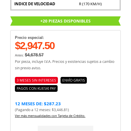
INDICE DE VELOCIDAD
R (170 KM/H)
+20 PIEZAS DISPONIBLES
Precio especial:
$2,947.50
$4,678.57
Antes:
Por pieza, incluye I.V.A. Precios y existencias sujetos a cambio
sin previo aviso.
3 MESES SIN INTERESES
ENVÍO GRATIS
PAGOS CON KUESKI PAY
12 MESES DE: $287.23
(Pagando a 12 meses: $3,446.81)
Ver más mensualidades con Tarjeta de Crédito.