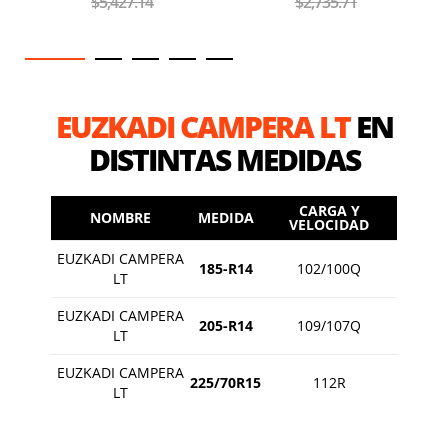
$5,427.14
$2,735.71
EUZKADI CAMPERA LT
EN
DISTINTAS MEDIDAS
CARGA Y
NOMBRE
MEDIDA
VELOCIDAD
EUZKADI CAMPERA
185-R14
102/100Q
LT
EUZKADI CAMPERA
205-R14
109/107Q
LT
EUZKADI CAMPERA
225/70R15
112R
LT