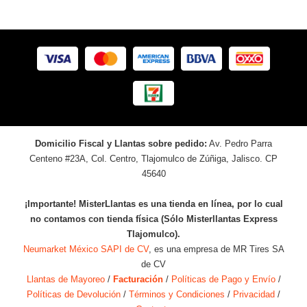
Domicilio Fiscal y Llantas sobre pedido:
Av. Pedro Parra
Centeno #23A, Col. Centro, Tlajomulco de Zúñiga, Jalisco. CP
45640
¡Importante! MisterLlantas es una tienda en línea, por lo cual
no contamos con tienda física (Sólo Misterllantas Express
Tlajomulco).
Neumarket México SAPI de CV
, es una empresa de MR Tires SA
de CV
Llantas de Mayoreo
/
Facturación
/
Políticas de Pago y Envío
/
Políticas de Devolución
/
Términos y Condiciones
/
Privacidad
/