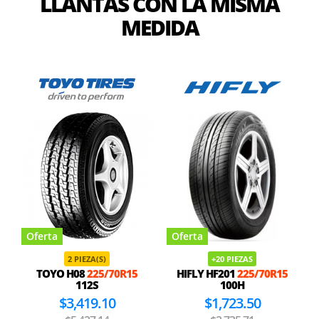
LLANTAS CON LA MISMA
MEDIDA
Oferta
Oferta
2 PIEZA(S)
+20 PIEZAS
TOYO H08
225/70R15
HIFLY HF201
225/70R15
112S
100H
$3,419.10
$1,723.50