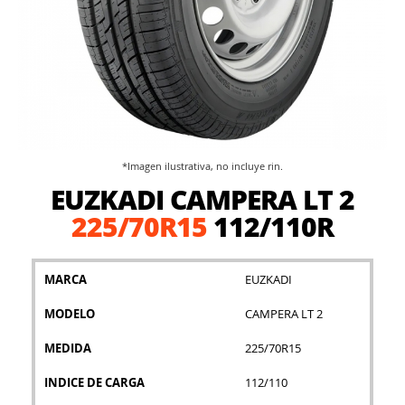
*Imagen ilustrativa, no incluye rin.
Saltar
EUZKADI CAMPERA LT 2
al
comienzo
225/70R15
112/110R
de
la
galería
MARCA
EUZKADI
de
imágenes
MODELO
CAMPERA LT 2
MEDIDA
225/70R15
INDICE DE CARGA
112/110