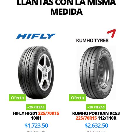
LLANTAS CON LA MISMA
MEDIDA
Oferta
Oferta
+20 PIEZAS
+20 PIEZAS
HIFLY HF201
225/70R15
KUMHO PORTRAN KC53
100H
225/70R15
112/110R
$1,723.50
$2,632.50