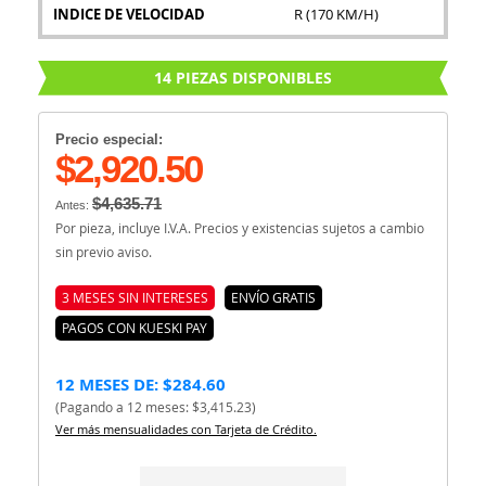
INDICE DE VELOCIDAD
R (170 KM/H)
14 PIEZAS DISPONIBLES
Precio especial:
$2,920.50
$4,635.71
Antes:
Por pieza, incluye I.V.A. Precios y existencias sujetos a cambio
sin previo aviso.
3 MESES SIN INTERESES
ENVÍO GRATIS
PAGOS CON KUESKI PAY
12 MESES DE: $284.60
(Pagando a 12 meses: $3,415.23)
Ver más mensualidades con Tarjeta de Crédito.