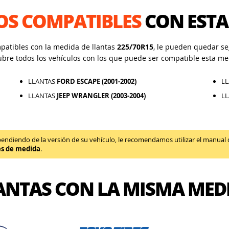
OS COMPATIBLES
CON ESTA
mpatibles con la medida de llantas
225/70R15
, le pueden quedar seg
ubre todos los vehículos con los que puede ser compatible esta me
LLANTAS
FORD ESCAPE (2001-2002)
L
LLANTAS
JEEP WRANGLER (2003-2004)
L
diendo de la versión de su vehículo, le recomendamos utilizar el manual de 
es de medida
.
ANTAS CON LA MISMA MED