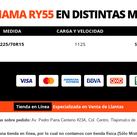
AMA RY55
EN DISTINTAS 
MEDIDA
CARGA Y VELOCIDAD
225/70R15
112S
$
Tienda en Línea
Especializada en Venta de Llantas
as sobre pedido:
Av. Pedro Parra Centeno #23A, Col. Centro, Tlajomulco de 
una tienda en línea, por lo cual no contamos con tienda física (Sólo Mis