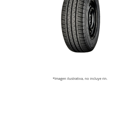
*Imagen ilustrativa, no incluye rin.
Saltar
al
comienzo
de
la
galería
de
imágenes