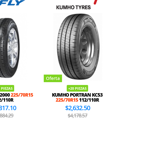
Oferta
Oferta
 PIEZAS
+20 PIEZAS
R2000
225/70R15
KUMHO PORTRAN KC53
HIFLY HF
2/110R
225/70R15
112/110R
817.10
$2,632.50
,884.29
$4,178.57