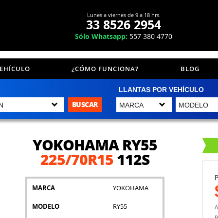
Lunes a viernes de 9 a 18 hrs.
33 8526 2954
Sólo Whatsapp:
557 380 4770
VEHÍCULO
¿CÓMO FUNCIONA?
BLOG
LLANTAS POR VEHÍCULO
BUSCAR
YOKOHAMA RY55
225/70R15
112S
P
MARCA
YOKOHAMA
MODELO
RY55
A
P