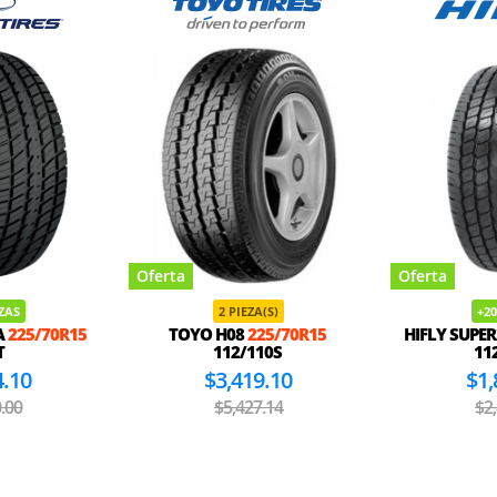
Oferta
Oferta
EZAS
2 PIEZA(S)
+20
A
225/70R15
TOYO H08
225/70R15
HIFLY SUPE
T
112/110S
11
4.10
$3,419.10
$1,
.00
$5,427.14
$2