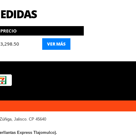
MEDIDAS
PRECIO
3,298.50
VER MÁS
Zúñiga, Jalisco. CP 45640
terllantas Express Tlajomulco).