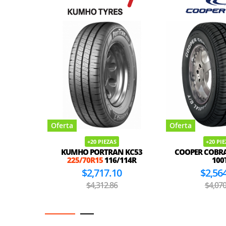
Oferta
Oferta
+20 PIEZAS
+20 PI
KUMHO PORTRAN KC53
COOPER COBR
225/70R15
116/114R
100
$2,717.10
$2,56
$4,312.86
$4,070