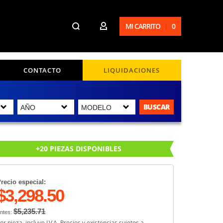
MI CARRITO
0
CONTACTO
LIQUIDACIONES
BUSCAR
+20 PIEZAS DISPONIBLES
recio especial:
$3,298.50
$5,235.71
ntes:
or pieza, incluye I.V.A. Precios y existencias sujetos a