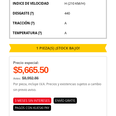
INDICE DE VELOCIDAD
H (210 KM/H)
DESGASTE
(?)
440
TRACCIÓN
(?)
A
TEMPERATURA
(?)
A
1 PIEZA(S) ¡STOCK BAJO!
Precio especial:
$5,665.50
$8,992.86
Antes:
Por pieza, incluye I.V.A. Precios y existencias sujetos a cambio
sin previo aviso.
3 MESES SIN INTERESES
ENVÍO GRATIS
PAGOS CON KUESKI PAY