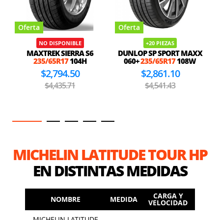
Oferta
Oferta
NO DISPONIBLE
+20 PIEZAS
MAXTREK SIERRA S6
DUNLOP SP SPORT MAXX
235/65R17
104H
060+
235/65R17
108W
$2,794.50
$2,861.10
$4,435.71
$4,541.43
MICHELIN LATITUDE TOUR HP
EN DISTINTAS MEDIDAS
CARGA Y
NOMBRE
MEDIDA
VELOCIDAD
MICHELIN LATITUDE