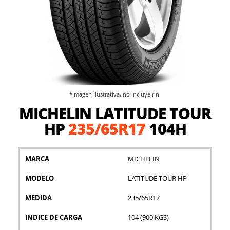
*Imagen ilustrativa, no incluye rin.
Saltar
MICHELIN LATITUDE TOUR
al
comienzo
HP
235/65R17
104H
de
la
galería
MARCA
MICHELIN
de
imágenes
MODELO
LATITUDE TOUR HP
MEDIDA
235/65R17
INDICE DE CARGA
104 (900 KGS)