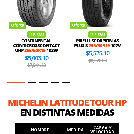
Oferta
Oferta
12 PIEZAS
12 PIEZAS
CONTINENTAL
PIRELLI SCORPION AS
CONTICROSSCONTACT
PLUS 3
255/50R19
107V
UHP
255/50R19
103W
$5,525.10
$5,003.10
$8,770.00
$7,941.43
MICHELIN LATITUDE TOUR HP
EN DISTINTAS MEDIDAS
CARGA Y
NOMBRE
MEDIDA
VELOCIDAD