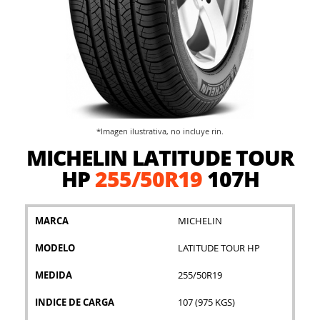
*Imagen ilustrativa, no incluye rin.
Saltar
MICHELIN LATITUDE TOUR
al
comienzo
HP
255/50R19
107H
de
la
galería
MARCA
MICHELIN
de
imágenes
MODELO
LATITUDE TOUR HP
MEDIDA
255/50R19
INDICE DE CARGA
107 (975 KGS)