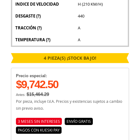
INDICE DE VELOCIDAD
H (210 KM/H)
DESGASTE
(?)
440
TRACCIÓN
(?)
A
TEMPERATURA
(?)
A
4 PIEZA(S) ¡STOCK BAJO!
Precio especial:
$9,742.50
$15,464.29
Antes:
Por pieza, incluye I.V.A. Precios y existencias sujetos a cambio
sin previo aviso.
3 MESES SIN INTERESES
ENVÍO GRATIS
PAGOS CON KUESKI PAY