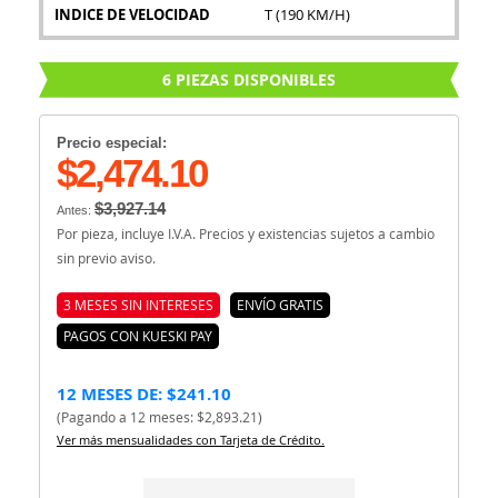
INDICE DE VELOCIDAD
T (190 KM/H)
6 PIEZAS DISPONIBLES
Precio especial:
$2,474.10
$3,927.14
Antes:
Por pieza, incluye I.V.A. Precios y existencias sujetos a cambio
sin previo aviso.
3 MESES SIN INTERESES
ENVÍO GRATIS
PAGOS CON KUESKI PAY
12 MESES DE: $241.10
(Pagando a 12 meses: $2,893.21)
Ver más mensualidades con Tarjeta de Crédito.