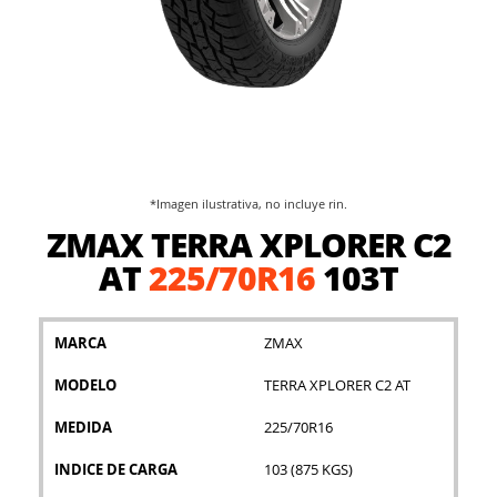
*Imagen ilustrativa, no incluye rin.
Saltar
ZMAX TERRA XPLORER C2
al
comienzo
AT
225/70R16
103T
de
la
galería
MARCA
ZMAX
de
imágenes
MODELO
TERRA XPLORER C2 AT
MEDIDA
225/70R16
INDICE DE CARGA
103 (875 KGS)