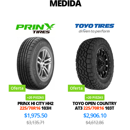
MEDIDA
Oferta
Oferta
+20 PIEZAS
+20 PIEZAS
PRINX HI CITY HH2
TOYO OPEN COUNTRY
225/70R16
103H
AT3
225/70R16
103T
$1,975.50
$2,906.10
$3,135.71
$4,612.86