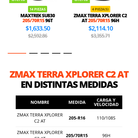
14 PIEZAS
4 PIEZA(S)
MAXTREK SU830
ZMAX TERRA XPLORER C2
205/70R15
96T
AT
205/70R15
96H
$1,633.50
$2,114.10
$2,592.86
$3,355.71
ZMAX TERRA XPLORER C2 AT
EN DISTINTAS MEDIDAS
CARGA Y
NOMBRE
MEDIDA
VELOCIDAD
ZMAX TERRA XPLORER
205-R16
110/108S
C2 AT
ZMAX TERRA XPLORER
205/70R15
96H