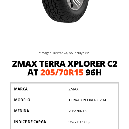
*Imagen ilustrativa, no incluye rin.
Saltar
ZMAX TERRA XPLORER C2
al
comienzo
AT
205/70R15
96H
de
la
galería
MARCA
ZMAX
de
imágenes
MODELO
TERRA XPLORER C2 AT
MEDIDA
205/70R15
INDICE DE CARGA
96 (710 KGS)