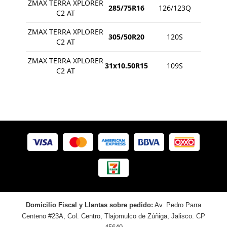
ZMAX TERRA XPLORER
285/75R16
126/123Q
C2 AT
ZMAX TERRA XPLORER
305/50R20
120S
C2 AT
ZMAX TERRA XPLORER
31x10.50R15
109S
C2 AT
Domicilio Fiscal y Llantas sobre pedido:
Av. Pedro Parra
Centeno #23A, Col. Centro, Tlajomulco de Zúñiga, Jalisco. CP