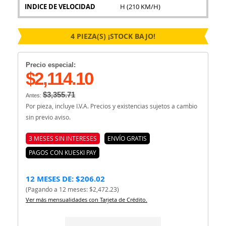
INDICE DE VELOCIDAD
H (210 KM/H)
4 PIEZA(S) ¡STOCK BAJO!
Precio especial:
$2,114.10
$3,355.71
Antes:
Por pieza, incluye I.V.A. Precios y existencias sujetos a cambio
sin previo aviso.
3 MESES SIN INTERESES
ENVÍO GRATIS
PAGOS CON KUESKI PAY
12 MESES DE: $206.02
(Pagando a 12 meses: $2,472.23)
Ver más mensualidades con Tarjeta de Crédito.