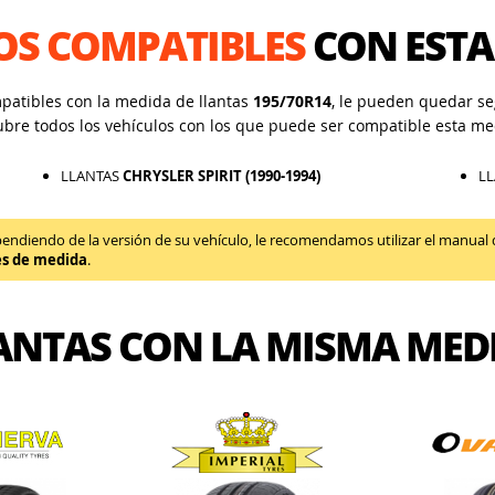
OS COMPATIBLES
CON ESTA
mpatibles con la medida de llantas
195/70R14
, le pueden quedar seg
ubre todos los vehículos con los que puede ser compatible esta me
LLANTAS
CHRYSLER SPIRIT (1990-1994)
L
diendo de la versión de su vehículo, le recomendamos utilizar el manual de 
es de medida
.
ANTAS CON LA MISMA MED