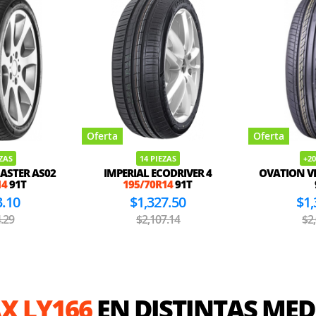
Oferta
Oferta
EZAS
14 PIEZAS
+20
ASTER AS02
IMPERIAL ECODRIVER 4
OVATION VI
14
91T
195/70R14
91T
3.10
$1,327.50
$1,
.29
$2,107.14
$2
X LY166
EN DISTINTAS MED