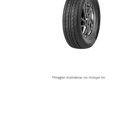
*Imagen ilustrativa, no incluye rin.
Saltar
al
comienzo
de
la
galería
de
imágenes