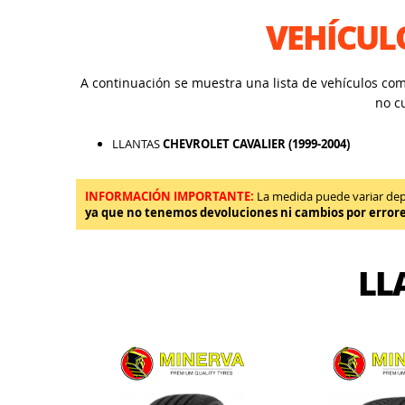
VEHÍCUL
A continuación se muestra una lista de vehículos co
no c
LLANTAS
CHEVROLET CAVALIER (1999-2004)
INFORMACIÓN IMPORTANTE:
La medida puede variar depen
ya que no tenemos devoluciones ni cambios por error
LL