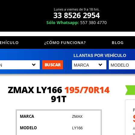
Lunes a viernes de 9 a 18 hrs.
33 8526 2954
Sólo Whatsapp:
557 380 4770
VEHÍCULO
¿CÓMO FUNCIONA?
BLOG
LLANTAS POR VEHÍCULO
BUSCAR
ZMAX LY166
195/70R14
91T
P
MARCA
ZMAX
MODELO
LY166
A
P