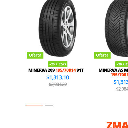
Oferta
Oferta
+20 PIEZAS
+20 PI
MINERVA 209
195/70R14
91T
MINERVA AS M
195/70R
$1,313.10
$1,31
$2,084.29
$2,084
ZMA