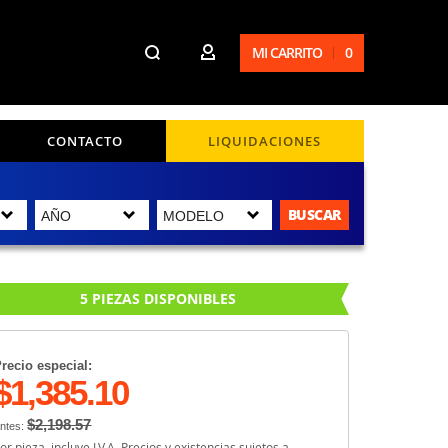
MI CARRITO
0
CONTACTO
LIQUIDACIONES
BUSCAR
5 PIEZAS DISPONIBLES
recio especial:
$1,385.10
$2,198.57
ntes:
or pieza, incluye I.V.A. Precios y existencias sujetos a