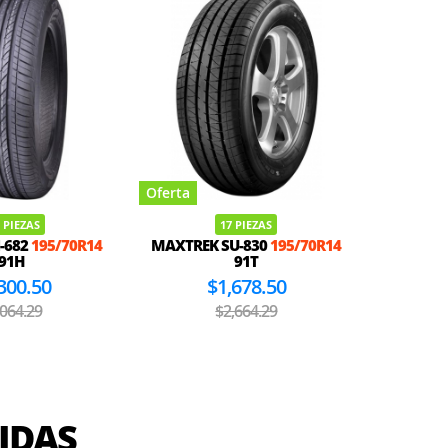
Oferta
Oferta
 PIEZAS
17 PIEZAS
-682
195/70R14
MAXTREK SU-830
195/70R14
HIFLY HF
91H
91T
300.50
$1,678.50
,064.29
$2,664.29
IDAS