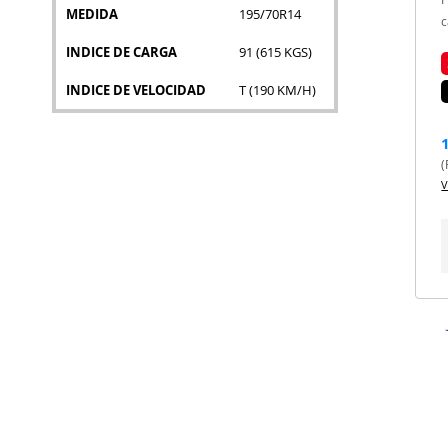
MEDIDA
195/70R14
c
INDICE DE CARGA
91 (615 KGS)
INDICE DE VELOCIDAD
T (190 KM/H)
(
V