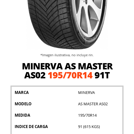
*Imagen ilustrativa, no incluye rin.
Saltar
MINERVA AS MASTER
al
comienzo
AS02
195/70R14
91T
de
la
galería
MARCA
MINERVA
de
imágenes
MODELO
AS MASTER AS02
MEDIDA
195/70R14
INDICE DE CARGA
91 (615 KGS)