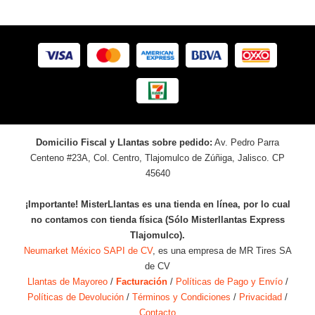
Domicilio Fiscal y Llantas sobre pedido:
Av. Pedro Parra
Centeno #23A, Col. Centro, Tlajomulco de Zúñiga, Jalisco. CP
45640
¡Importante! MisterLlantas es una tienda en línea, por lo cual
no contamos con tienda física (Sólo Misterllantas Express
Tlajomulco).
Neumarket México SAPI de CV
, es una empresa de MR Tires SA
de CV
Llantas de Mayoreo
/
Facturación
/
Políticas de Pago y Envío
/
Políticas de Devolución
/
Términos y Condiciones
/
Privacidad
/
Contacto