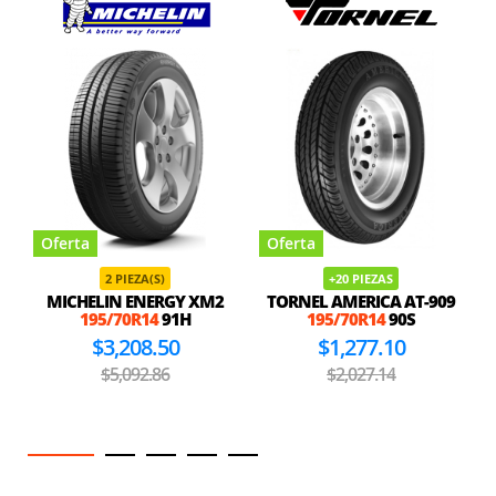
Oferta
Oferta
2 PIEZA(S)
+20 PIEZAS
MICHELIN ENERGY XM2
TORNEL AMERICA AT-909
195/70R14
91H
195/70R14
90S
$3,208.50
$1,277.10
$5,092.86
$2,027.14