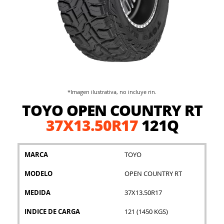
*Imagen ilustrativa, no incluye rin.
Saltar
TOYO OPEN COUNTRY RT
al
comienzo
37X13.50R17
121Q
de
la
galería
MARCA
TOYO
de
imágenes
MODELO
OPEN COUNTRY RT
MEDIDA
37X13.50R17
INDICE DE CARGA
121 (1450 KGS)