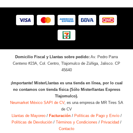
Domicilio Fiscal y Llantas sobre pedido:
Av. Pedro Parra
Centeno #23A, Col. Centro, Tlajomulco de Zúñiga, Jalisco. CP
45640
¡Importante! MisterLlantas es una tienda en línea, por lo cual
no contamos con tienda física (Sólo Misterllantas Express
Tlajomulco).
Neumarket México SAPI de CV
, es una empresa de MR Tires SA
de CV
Llantas de Mayoreo
/
Facturación
/
Políticas de Pago y Envío
/
Políticas de Devolución
/
Términos y Condiciones
/
Privacidad
/
Contacto