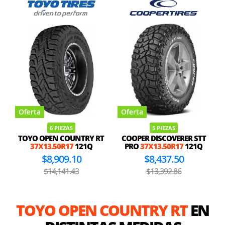
Oferta
Oferta
6 PIEZAS
5 PIEZAS
TOYO OPEN COUNTRY RT
COOPER DISCOVERER STT
37X13.50R17
121Q
PRO
37X13.50R17
121Q
$8,909.10
$8,437.50
$14,141.43
$13,392.86
TOYO OPEN COUNTRY RT
EN