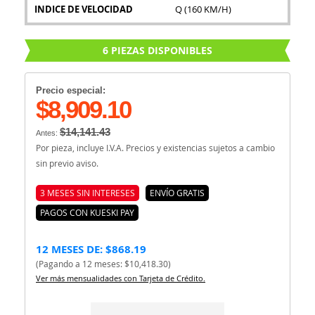
INDICE DE VELOCIDAD
Q (160 KM/H)
6 PIEZAS DISPONIBLES
Precio especial:
$8,909.10
$14,141.43
Antes:
Por pieza, incluye I.V.A. Precios y existencias sujetos a cambio
sin previo aviso.
3 MESES SIN INTERESES
ENVÍO GRATIS
PAGOS CON KUESKI PAY
12 MESES DE: $868.19
(Pagando a 12 meses: $10,418.30)
Ver más mensualidades con Tarjeta de Crédito.