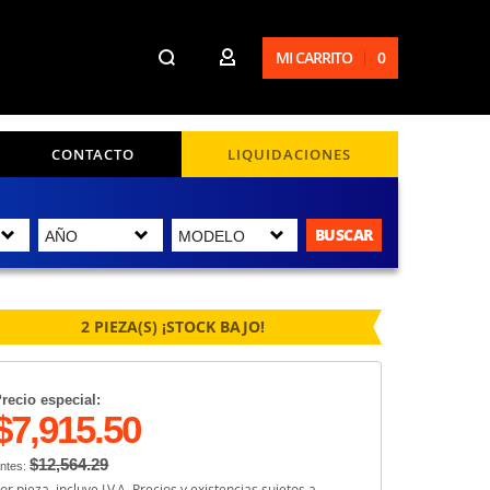
MI CARRITO
0
CONTACTO
LIQUIDACIONES
BUSCAR
2 PIEZA(S) ¡STOCK BAJO!
recio especial:
$7,915.50
$12,564.29
ntes:
or pieza, incluye I.V.A. Precios y existencias sujetos a