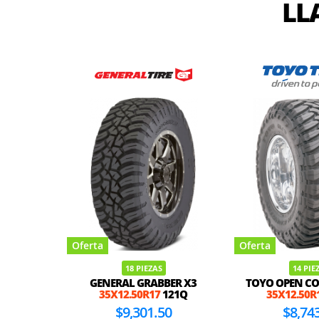
LL
Oferta
Oferta
18 PIEZAS
14 PIE
GENERAL GRABBER X3
TOYO OPEN C
35X12.50R17
121Q
35X12.50R
$9,301.50
$8,74