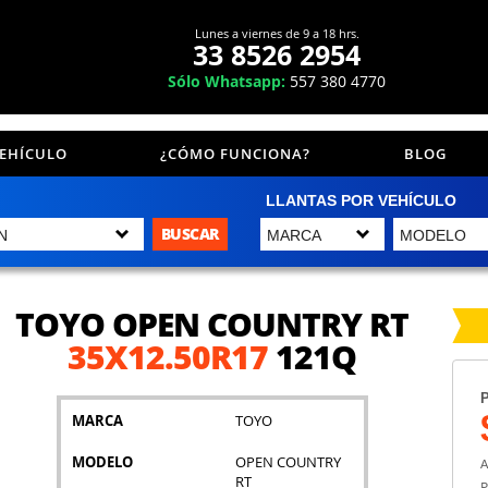
Lunes a viernes de 9 a 18 hrs.
33 8526 2954
Sólo Whatsapp:
557 380 4770
VEHÍCULO
¿CÓMO FUNCIONA?
BLOG
LLANTAS POR VEHÍCULO
BUSCAR
TOYO OPEN COUNTRY RT
35X12.50R17
121Q
P
MARCA
TOYO
MODELO
OPEN COUNTRY
A
RT
P