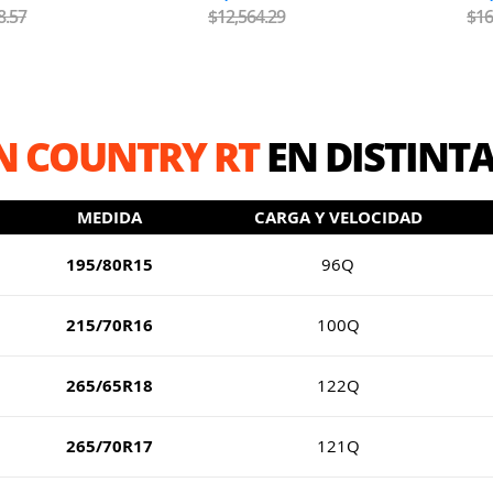
8.57
$12,564.29
$16
N COUNTRY RT
EN DISTINT
MEDIDA
CARGA Y VELOCIDAD
195/80R15
96Q
215/70R16
100Q
265/65R18
122Q
265/70R17
121Q