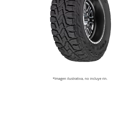
*Imagen ilustrativa, no incluye rin.
Saltar
al
comienzo
de
la
galería
de
imágenes