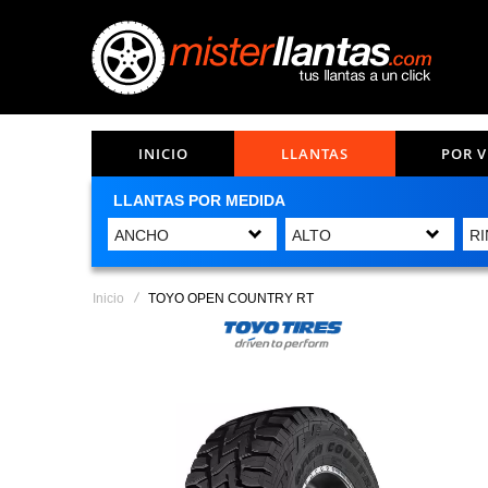
INICIO
LLANTAS
POR 
LLANTAS POR MEDIDA
Inicio
TOYO OPEN COUNTRY RT
Saltar
al
final
de
la
galería
de
imágenes