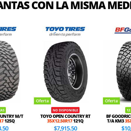
ANTAS CON LA MISMA MED
Oferta
Oferta
ZAS
NO DISPONIBLE
12
OUNTRY M/T
TOYO OPEN COUNTRY RT
BF GOODRIC
17
125Q
35X12.50R17
121Q
T/A KM3
35
3.50
$7,915.50
$10