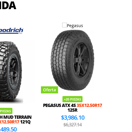
IDA
Oferta
+20 PIEZAS
Oferta
PEGASUS ATX 4S
35X12.50R17
125R
 PIEZAS
$3,986.10
H MUD TERRAIN
GENER
X12.50R17
121Q
35X
$6,327.14
,489.50