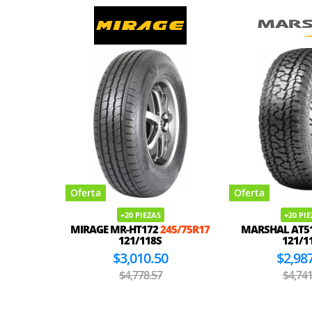
Oferta
Oferta
+20 PIEZAS
+20 PI
MIRAGE MR-HT172
245/75R17
MARSHAL AT5
121/118S
121/1
$3,010.50
$2,98
$4,778.57
$4,741