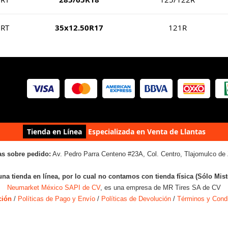
 RT
35x12.50R17
121R
Tienda en Línea
Especializada en Venta de Llantas
as sobre pedido:
Av. Pedro Parra Centeno #23A, Col. Centro, Tlajomulco de 
una tienda en línea, por lo cual no contamos con tienda física (Sólo Mis
Neumarket México SAPI de CV
, es una empresa de MR Tires SA de CV
ción
/
Políticas de Pago y Envío
/
Políticas de Devolución
/
Términos y Cond