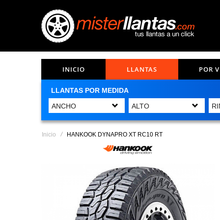
INICIO
LLANTAS
POR 
LLANTAS POR MEDIDA
Inicio
HANKOOK DYNAPRO XT RC10 RT
Saltar
al
final
de
la
galería
de
imágenes