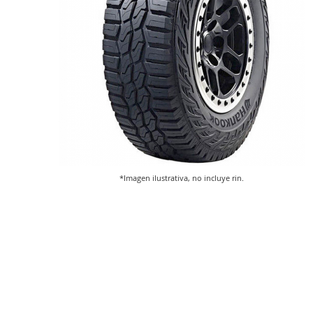
*Imagen ilustrativa, no incluye rin.
Saltar
al
comienzo
de
la
galería
de
imágenes