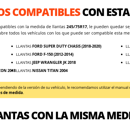
OS COMPATIBLES
CON ESTA
mpatibles con la medida de llantas
245/75R17
, le pueden quedar seg
ubre todos los vehículos con los que puede ser compatible esta me
LLANTAS
FORD SUPER DUTY CHASIS (2018-2020)
L
LLANTAS
FORD F-150 (2012-2014)
L
LLANTAS
JEEP WRANGLER JK 2018
L
CON 2018
LLANTAS
NISSAN TITAN 2004
diendo de la versión de su vehículo, le recomendamos utilizar el manual de 
es de medida
.
ANTAS CON LA MISMA MED