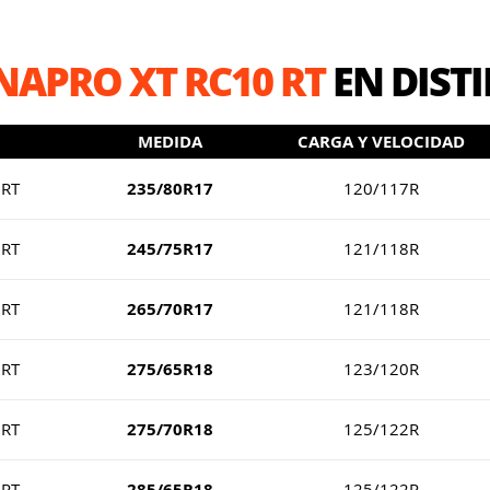
APRO XT RC10 RT
EN DIST
MEDIDA
CARGA Y VELOCIDAD
 RT
235/80R17
120/117R
 RT
245/75R17
121/118R
 RT
265/70R17
121/118R
 RT
275/65R18
123/120R
 RT
275/70R18
125/122R
 RT
285/65R18
125/122R