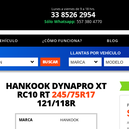
Lunes a viernes de 9 a 18 hrs.
33 8526 2954
Sólo Whatsapp:
557 380 4770
VEHÍCULO
¿CÓMO FUNCIONA?
BLOG
LLANTAS POR VEHÍCULO
BUSCAR
HANKOOK DYNAPRO XT
RC10 RT
245/75R17
121/118R
P
MARCA
HANKOOK
A
P