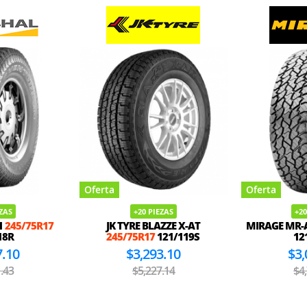
Oferta
Oferta
EZAS
+20 PIEZAS
+20
1
245/75R17
JK TYRE BLAZZE X-AT
MIRAGE MR-
18R
245/75R17
121/119S
12
7.10
$3,293.10
$3,
.43
$5,227.14
$4