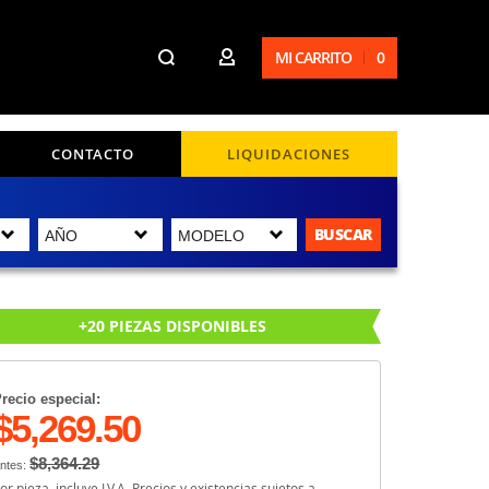
MI CARRITO
0
CONTACTO
LIQUIDACIONES
BUSCAR
+20 PIEZAS DISPONIBLES
recio especial:
$5,269.50
$8,364.29
ntes:
or pieza, incluye I.V.A. Precios y existencias sujetos a