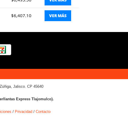
$6,407.10
VER MÁS
Zúñiga, Jalisco. CP 45640
terllantas Express Tlajomulco).
iciones
/
Privacidad
/
Contacto