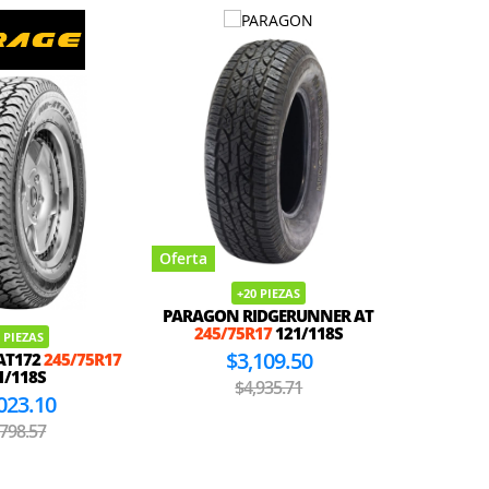
Oferta
Oferta
+20 PIEZAS
PARAGON RIDGERUNNER AT
PEGASUS
245/75R17
121/118S
 PIEZAS
$3,109.50
AT172
245/75R17
1/118S
$4,935.71
023.10
,798.57