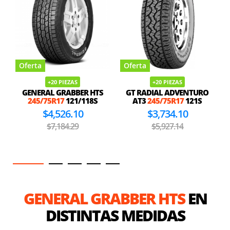
Oferta
Oferta
+20 PIEZAS
+20 PIEZAS
GENERAL GRABBER HTS
GT RADIAL ADVENTURO
245/75R17
121/118S
AT3
245/75R17
121S
$4,526.10
$3,734.10
$7,184.29
$5,927.14
GENERAL GRABBER HTS
EN
DISTINTAS MEDIDAS