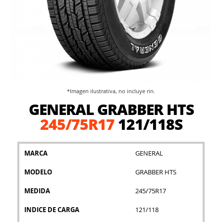
*Imagen ilustrativa, no incluye rin.
Saltar
GENERAL GRABBER HTS
al
comienzo
245/75R17
121/118S
de
la
galería
MARCA
GENERAL
de
imágenes
MODELO
GRABBER HTS
MEDIDA
245/75R17
INDICE DE CARGA
121/118