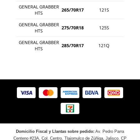
GENERAL GRABBER
265/70R17
121S
HTS
GENERAL GRABBER
275/70R18
125S
HTS
GENERAL GRABBER
285/70R17
121Q
HTS
Domicilio Fiscal y Llantas sobre pedido:
Av. Pedro Parra
Centeno #23A, Col. Centro, Tlajomulco de Zúñiga, Jalisco. CP