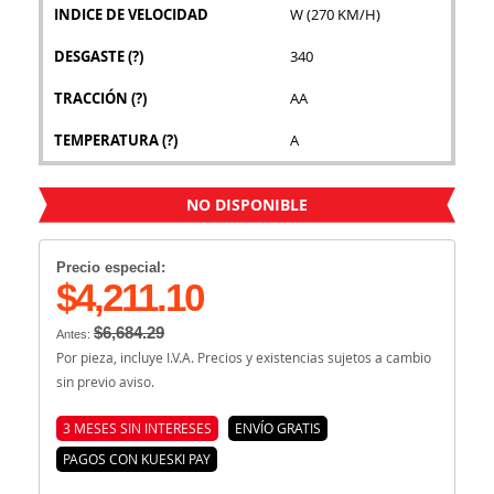
INDICE DE VELOCIDAD
W (270 KM/H)
DESGASTE
(?)
340
TRACCIÓN
(?)
AA
TEMPERATURA
(?)
A
NO DISPONIBLE
Precio especial:
$4,211.10
$6,684.29
Antes:
Por pieza, incluye I.V.A. Precios y existencias sujetos a cambio
sin previo aviso.
3 MESES SIN INTERESES
ENVÍO GRATIS
PAGOS CON KUESKI PAY