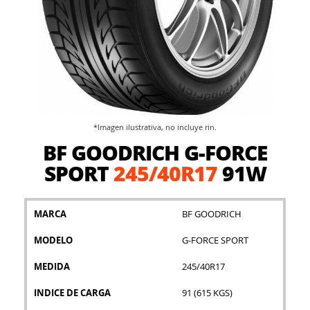
*Imagen ilustrativa, no incluye rin.
Saltar
BF GOODRICH G-FORCE
al
comienzo
SPORT
245/40R17
91W
de
la
galería
MARCA
BF GOODRICH
de
imágenes
MODELO
G-FORCE SPORT
MEDIDA
245/40R17
INDICE DE CARGA
91 (615 KGS)