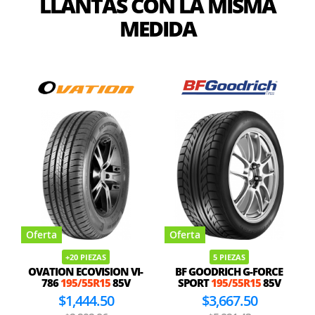
LLANTAS CON LA MISMA
MEDIDA
Oferta
Oferta
5 PIEZAS
7 PIEZAS
VI-
BF GOODRICH G-FORCE
EUZKADI EURODRIVE 3
V
SPORT
195/55R15
85V
195/55R15
85V
$3,667.50
$1,948.50