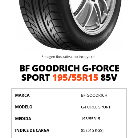
*Imagen ilustrativa, no incluye rin.
Saltar
BF GOODRICH G-FORCE
al
comienzo
SPORT
195/55R15
85V
de
la
galería
MARCA
BF GOODRICH
de
imágenes
MODELO
G-FORCE SPORT
MEDIDA
195/55R15
INDICE DE CARGA
85 (515 KGS)