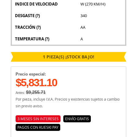
INDICE DE VELOCIDAD
W (270 KM/H)
DESGASTE
(?)
340
TRACCIÓN
(?)
AA
TEMPERATURA
(?)
A
1 PIEZA(S) ¡STOCK BAJO!
Precio especial:
$5,831.10
$9,255.71
Antes:
Por pieza, incluye I.V.A. Precios y existencias sujetos a cambio
sin previo aviso.
3 MESES SIN INTERESES
ENVÍO GRATIS
PAGOS CON KUESKI PAY