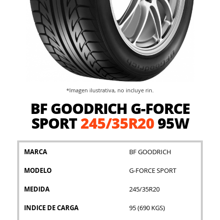
*Imagen ilustrativa, no incluye rin.
Saltar
BF GOODRICH G-FORCE
al
comienzo
SPORT
245/35R20
95W
de
la
galería
MARCA
BF GOODRICH
de
imágenes
MODELO
G-FORCE SPORT
MEDIDA
245/35R20
INDICE DE CARGA
95 (690 KGS)