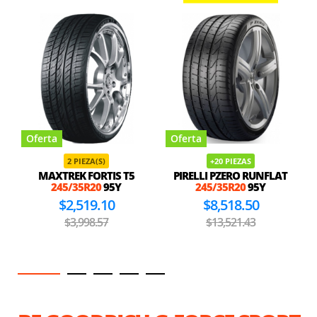
Oferta
Oferta
2 PIEZA(S)
+20 PIEZAS
MAXTREK FORTIS T5
PIRELLI PZERO RUNFLAT
245/35R20
95Y
245/35R20
95Y
$2,519.10
$8,518.50
$3,998.57
$13,521.43