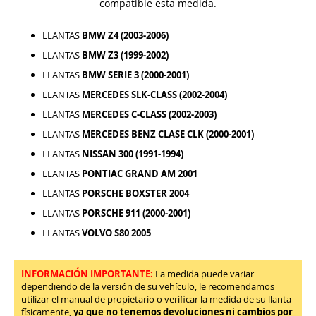
compatible esta medida.
LLANTAS
BMW Z4 (2003-2006)
LLANTAS
BMW Z3 (1999-2002)
LLANTAS
BMW SERIE 3 (2000-2001)
LLANTAS
MERCEDES SLK-CLASS (2002-2004)
LLANTAS
MERCEDES C-CLASS (2002-2003)
LLANTAS
MERCEDES BENZ CLASE CLK (2000-2001)
LLANTAS
NISSAN 300 (1991-1994)
LLANTAS
PONTIAC GRAND AM 2001
LLANTAS
PORSCHE BOXSTER 2004
LLANTAS
PORSCHE 911 (2000-2001)
LLANTAS
VOLVO S80 2005
INFORMACIÓN IMPORTANTE:
La medida puede variar
dependiendo de la versión de su vehículo, le recomendamos
utilizar el manual de propietario o verificar la medida de su llanta
físicamente,
ya que no tenemos devoluciones ni cambios por