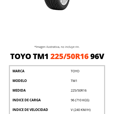
*Imagen ilustrativa, no incluye rin.
Saltar
TOYO TM1
225/50R16
96V
al
comienzo
de
la
MARCA
TOYO
galería
MODELO
TM1
de
imágenes
MEDIDA
225/50R16
INDICE DE CARGA
96 (710 KGS)
INDICE DE VELOCIDAD
V (240 KM/H)