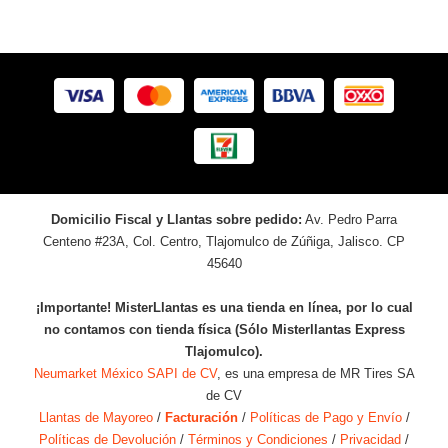
Domicilio Fiscal y Llantas sobre pedido:
Av. Pedro Parra
Centeno #23A, Col. Centro, Tlajomulco de Zúñiga, Jalisco. CP
45640
¡Importante! MisterLlantas es una tienda en línea, por lo cual
no contamos con tienda física (Sólo Misterllantas Express
Tlajomulco).
Neumarket México SAPI de CV
, es una empresa de MR Tires SA
de CV
Llantas de Mayoreo
/
Facturación
/
Políticas de Pago y Envío
/
Políticas de Devolución
/
Términos y Condiciones
/
Privacidad
/