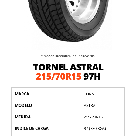
*Imagen ilustrativa, no incluye rin.
Saltar
TORNEL ASTRAL
al
comienzo
215/70R15
97H
de
la
galería
MARCA
TORNEL
de
imágenes
MODELO
ASTRAL
MEDIDA
215/70R15
INDICE DE CARGA
97 (730 KGS)