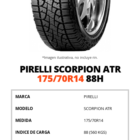
*Imagen ilustrativa, no incluye rin.
Saltar
PIRELLI SCORPION ATR
al
comienzo
175/70R14
88H
de
la
galería
MARCA
PIRELLI
de
imágenes
MODELO
SCORPION ATR
MEDIDA
175/70R14
INDICE DE CARGA
88 (560 KGS)