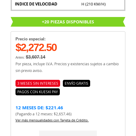
INDICE DE VELOCIDAD
H (210 KM/H)
+20 PIEZAS DISPONIBLES
Precio especial:
$2,272.50
$3,607.14
Antes:
Por pieza, incluye I.V.A. Precios y existencias sujetos a cambio
sin previo aviso.
3 MESES SIN INTERESES
ENVÍO GRATIS
PAGOS CON KUESKI PAY
12 MESES DE: $221.46
(Pagando a 12 meses: $2,657.46)
Ver más mensualidades con Tarjeta de Crédito.