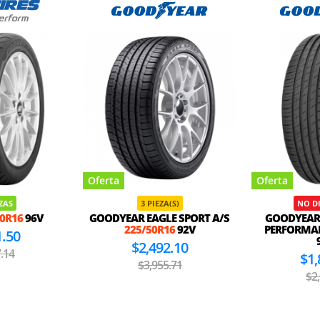
Oferta
Oferta
EZAS
3 PIEZA(S)
NO D
50R16
96V
GOODYEAR EAGLE SPORT A/S
GOODYEAR 
225/50R16
92V
PERFORMA
1.50
$2,492.10
.14
$1,
$3,955.71
$2