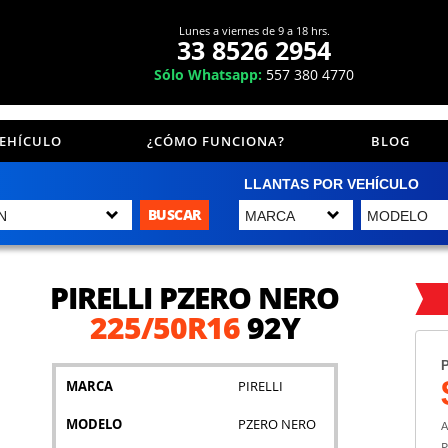
Lunes a viernes de 9 a 18 hrs.
33 8526 2954
Sólo Whatsapp:
557 380 4770
VEHÍCULO
¿CÓMO FUNCIONA?
BLOG
LLANTAS POR VEHÍCULO
BUSCAR
PIRELLI PZERO NERO
225/50R16
92Y
P
MARCA
PIRELLI
MODELO
PZERO NERO
A
P