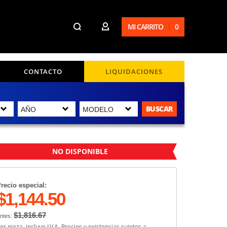
MI CARRITO
0
CONTACTO
LIQUIDACIONES
BUSCAR
NO DISPONIBLE
recio especial:
$1,144.50
$1,816.67
ntes:
or pieza, incluye I.V.A. Precios y existencias sujetos a