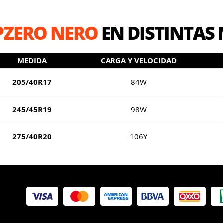
 PZERO NERO
EN DISTINTAS
MEDIDA
CARGA Y VELOCIDAD
205/40R17
84W
245/45R19
98W
275/40R20
106Y