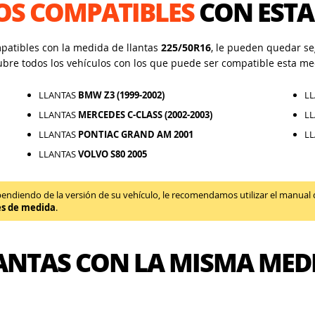
OS COMPATIBLES
CON ESTA
mpatibles con la medida de llantas
225/50R16
, le pueden quedar seg
ubre todos los vehículos con los que puede ser compatible esta me
LLANTAS
BMW Z3 (1999-2002)
L
LLANTAS
MERCEDES C-CLASS (2002-2003)
L
LLANTAS
PONTIAC GRAND AM 2001
L
LLANTAS
VOLVO S80 2005
diendo de la versión de su vehículo, le recomendamos utilizar el manual de 
es de medida
.
ANTAS CON LA MISMA MED