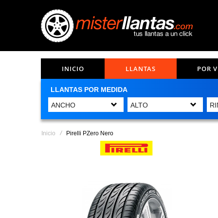
INICIO
LLANTAS
POR 
LLANTAS POR MEDIDA
Inicio
Pirelli PZero Nero
Saltar
al
final
de
la
galería
de
imágenes