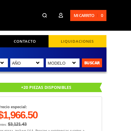
MI CARRITO
0
CONTACTO
LIQUIDACIONES
BUSCAR
+20 PIEZAS DISPONIBLES
recio especial:
$1,966.50
$3,121.43
ntes:
or pieza, incluye I.V.A. Precios y existencias sujetos a