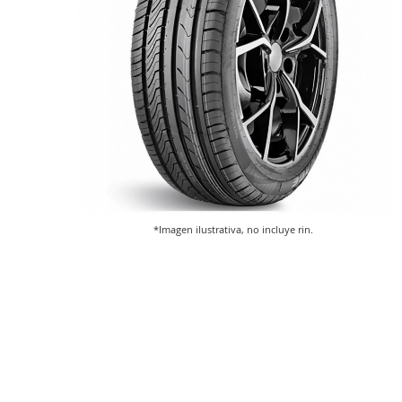
*Imagen ilustrativa, no incluye rin.
Saltar
al
comienzo
de
la
galería
de
imágenes