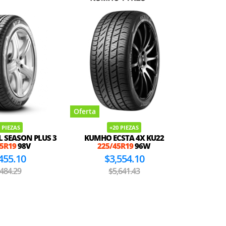
Oferta
Oferta
 PIEZAS
+20 PIEZAS
STA 4X KU22
MAXTREK MAXIMUS M1
HIFLY
5R19
96W
225/45R19
96W
22
554.10
$2,024.10
,641.43
$3,212.86