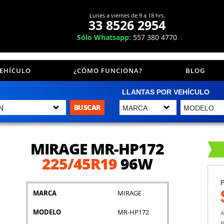
Lunes a viernes de 9 a 18 hrs.
33 8526 2954
Sólo Whatsapp:
557 380 4770
VEHÍCULO
¿CÓMO FUNCIONA?
BLOG
LLANTAS POR VEHÍCULO
BUSCAR
MIRAGE MR-HP172
225/45R19
96W
P
MARCA
MIRAGE
MODELO
MR-HP172
A
P