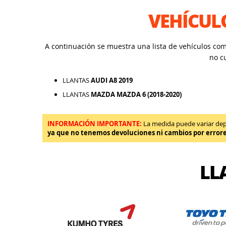
VEHÍCUL
A continuación se muestra una lista de vehículos co
no c
LLANTAS
AUDI A8 2019
LLANTAS
MAZDA MAZDA 6 (2018-2020)
INFORMACIÓN IMPORTANTE:
La medida puede variar depen
ya que no tenemos devoluciones ni cambios por error
LL