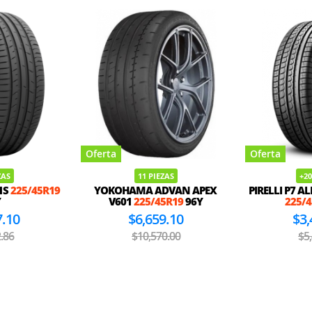
Oferta
Oferta
ZAS
+20 PIEZAS
+20
DVAN APEX
PIRELLI P7 ALL SEASON PLUS 3
KUMHO EC
5R19
96Y
225/45R19
98V
225/4
9.10
$3,455.10
$3,
0.00
$5,484.29
$5