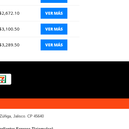
$2,672.10
VER MÁS
$3,100.50
VER MÁS
$3,289.50
VER MÁS
Zúñiga, Jalisco. CP 45640
terllantas Express Tlajomulco).