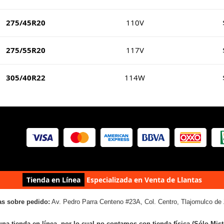
275/45R20
110V
275/55R20
117V
305/40R22
114W
Tienda en Línea
Especializada en Venta de Llantas
as sobre pedido:
Av. Pedro Parra Centeno #23A, Col. Centro, Tlajomulco de 
una tienda en línea, por lo cual no contamos con tienda física (Sólo Mis