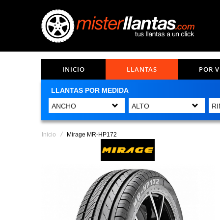
INICIO
LLANTAS
POR 
LLANTAS POR MEDIDA
Inicio
Mirage MR-HP172
Saltar
al
final
de
la
galería
de
imágenes