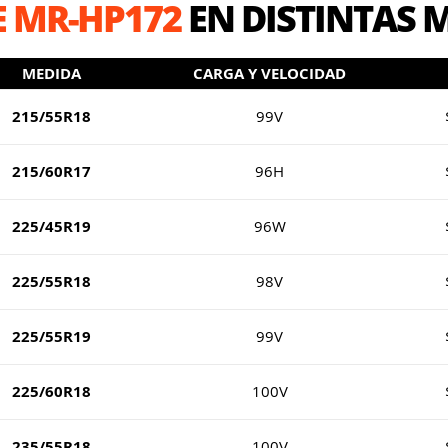
 MR-HP172
EN DISTINTAS 
MEDIDA
CARGA Y VELOCIDAD
215/55R18
99V
215/60R17
96H
225/45R19
96W
225/55R18
98V
225/55R19
99V
225/60R18
100V
235/55R18
100V