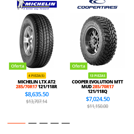
Oferta
Oferta
4 PIEZA(S)
13 PIEZAS
MICHELIN LTX AT2
COOPER EVOLUTION MTT
285/70R17
121/118R
MUD
285/70R17
121/118Q
$8,635.50
$7,024.50
$13,707.14
$11,150.00