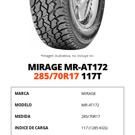
*Imagen ilustrativa, no incluye rin.
Saltar
MIRAGE MR-AT172
al
comienzo
285/70R17
117T
de
la
galería
MARCA
MIRAGE
de
imágenes
MODELO
MR-AT172
MEDIDA
285/70R17
INDICE DE CARGA
117 (1285 KGS)