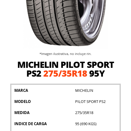
*Imagen ilustrativa, no incluye rin.
Saltar
MICHELIN PILOT SPORT
al
comienzo
PS2
275/35R18
95Y
de
la
galería
MARCA
MICHELIN
de
imágenes
MODELO
PILOT SPORT PS2
MEDIDA
275/35R18
INDICE DE CARGA
95 (690 KGS)