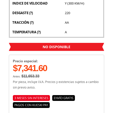
INDICE DE VELOCIDAD
Y (300 KM/H)
DESGASTE
(?)
220
TRACCIÓN
(?)
AA
TEMPERATURA
(?)
A
NO DISPONIBLE
Precio especial:
$7,341.60
$11,653.33
Antes:
Por pieza, incluye I.V.A. Precios y existencias sujetos a cambio
sin previo aviso.
3 MESES SIN INTERESES
ENVÍO GRATIS
PAGOS CON KUESKI PAY