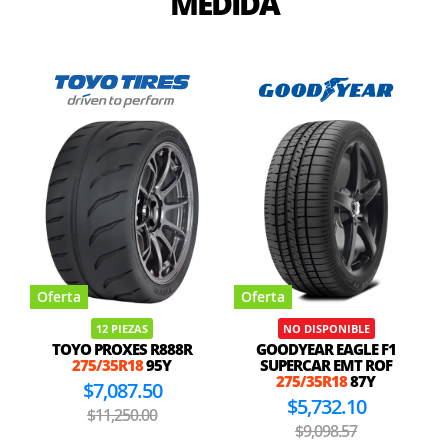
MEDIDA
Oferta
Oferta
12 PIEZAS
NO DISPONIBLE
TOYO PROXES R888R
GOODYEAR EAGLE F1
275/35R18
95Y
SUPERCAR EMT ROF
275/35R18
87Y
$7,087.50
$5,732.10
$11,250.00
$9,098.57