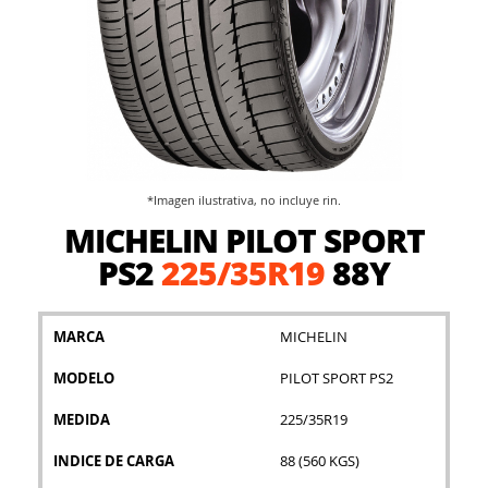
*Imagen ilustrativa, no incluye rin.
Saltar
MICHELIN PILOT SPORT
al
comienzo
PS2
225/35R19
88Y
de
la
galería
MARCA
MICHELIN
de
imágenes
MODELO
PILOT SPORT PS2
MEDIDA
225/35R19
INDICE DE CARGA
88 (560 KGS)