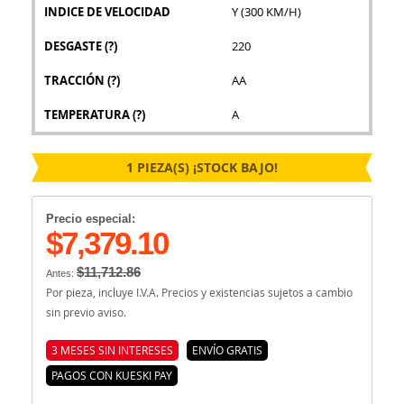
INDICE DE VELOCIDAD
Y (300 KM/H)
DESGASTE
(?)
220
TRACCIÓN
(?)
AA
TEMPERATURA
(?)
A
1 PIEZA(S) ¡STOCK BAJO!
Precio especial:
$7,379.10
$11,712.86
Antes:
Por pieza, incluye I.V.A. Precios y existencias sujetos a cambio
sin previo aviso.
3 MESES SIN INTERESES
ENVÍO GRATIS
PAGOS CON KUESKI PAY