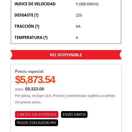
INDICE DE VELOCIDAD
Y (300 KM/H)
DESGASTE
(?)
220
TRACCIÓN
(?)
AA
TEMPERATURA
(?)
A
NO DISPONIBLE
Precio especial:
$5,873.54
$9,323.08
Antes:
Por pieza, incluye I.V.A. Precios y existencias sujetos a cambio
sin previo aviso.
3 MESES SIN INTERESES
ENVÍO GRATIS
PAGOS CON KUESKI PAY