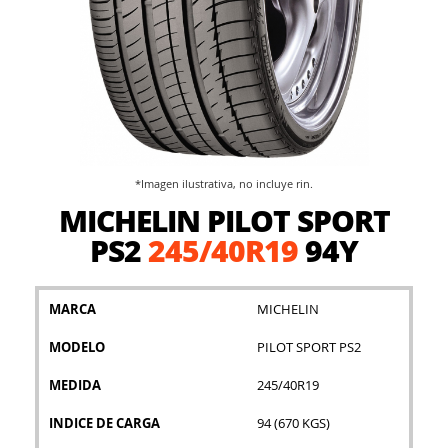
*Imagen ilustrativa, no incluye rin.
Saltar
MICHELIN PILOT SPORT
al
comienzo
PS2
245/40R19
94Y
de
la
galería
MARCA
MICHELIN
de
imágenes
MODELO
PILOT SPORT PS2
MEDIDA
245/40R19
INDICE DE CARGA
94 (670 KGS)