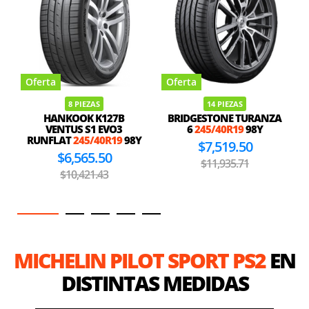
Oferta
Oferta
8 PIEZAS
14 PIEZAS
HANKOOK K127B
BRIDGESTONE TURANZA
VENTUS S1 EVO3
6
245/40R19
98Y
RUNFLAT
245/40R19
98Y
$7,519.50
$6,565.50
$11,935.71
$10,421.43
MICHELIN PILOT SPORT PS2
EN
DISTINTAS MEDIDAS