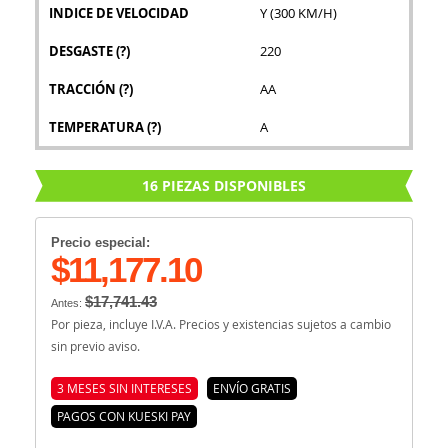
INDICE DE VELOCIDAD
Y (300 KM/H)
DESGASTE
(?)
220
TRACCIÓN
(?)
AA
TEMPERATURA
(?)
A
16 PIEZAS DISPONIBLES
Precio especial:
$11,177.10
$17,741.43
Antes:
Por pieza, incluye I.V.A. Precios y existencias sujetos a cambio
sin previo aviso.
3 MESES SIN INTERESES
ENVÍO GRATIS
PAGOS CON KUESKI PAY