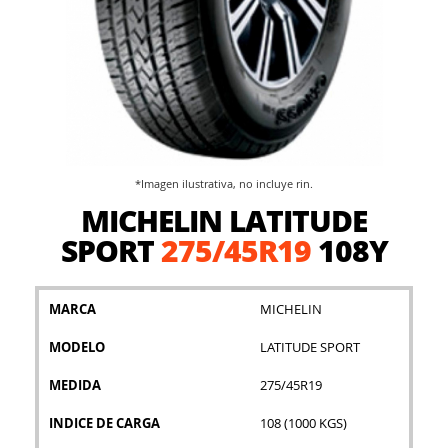
*Imagen ilustrativa, no incluye rin.
Saltar
MICHELIN LATITUDE
al
comienzo
SPORT
275/45R19
108Y
de
la
galería
MARCA
MICHELIN
de
imágenes
MODELO
LATITUDE SPORT
MEDIDA
275/45R19
INDICE DE CARGA
108 (1000 KGS)