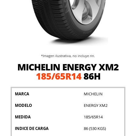
*Imagen ilustrativa, no incluye rin.
Saltar
MICHELIN ENERGY XM2
al
comienzo
185/65R14
86H
de
la
galería
MARCA
MICHELIN
de
imágenes
MODELO
ENERGY XM2
MEDIDA
185/65R14
INDICE DE CARGA
86 (530 KGS)