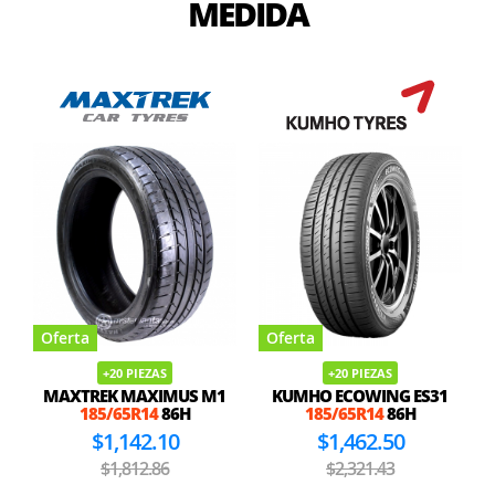
MEDIDA
Oferta
Oferta
+20 PIEZAS
+20 PIEZAS
MAXTREK MAXIMUS M1
KUMHO ECOWING ES31
185/65R14
86H
185/65R14
86H
$1,142.10
$1,462.50
$1,812.86
$2,321.43