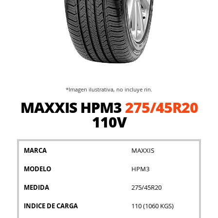
*Imagen ilustrativa, no incluye rin.
Saltar
MAXXIS HPM3
275/45R20
al
comienzo
110V
de
la
galería
MARCA
MAXXIS
de
imágenes
MODELO
HPM3
MEDIDA
275/45R20
INDICE DE CARGA
110 (1060 KGS)