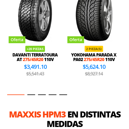
Oferta
Oferta
+20 PIEZAS
2 PIEZA(S)
DAVANTI TERRATOURA
YOKOHAMA PARADA X
AT
275/45R20
110V
PA02
275/45R20
110V
$3,491.10
$5,624.10
$5,541.43
$8,927.14
MAXXIS HPM3
EN DISTINTAS
MEDIDAS