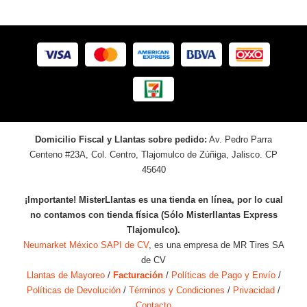
Domicilio Fiscal y Llantas sobre pedido:
Av. Pedro Parra
Centeno #23A, Col. Centro, Tlajomulco de Zúñiga, Jalisco. CP
45640
¡Importante! MisterLlantas es una tienda en línea, por lo cual
no contamos con tienda física (Sólo Misterllantas Express
Tlajomulco).
Neumarket México SAPI de CV
, es una empresa de MR Tires SA
de CV
Llantas de Mayoreo
/
Facturación
/
Políticas de Pago y Envío
/
Políticas de Devolución
/
Términos y Condiciones
/
Privacidad
/
Contacto