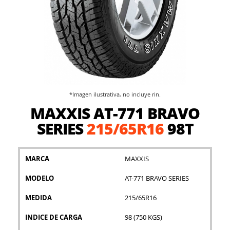
*Imagen ilustrativa, no incluye rin.
Saltar
MAXXIS AT-771 BRAVO
al
comienzo
SERIES
215/65R16
98T
de
la
galería
MARCA
MAXXIS
de
imágenes
MODELO
AT-771 BRAVO SERIES
MEDIDA
215/65R16
INDICE DE CARGA
98 (750 KGS)