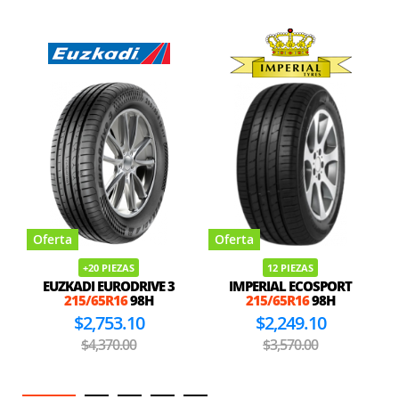
Oferta
Oferta
+20 PIEZAS
12 PIEZAS
EUZKADI EURODRIVE 3
IMPERIAL ECOSPORT
215/65R16
98H
215/65R16
98H
$2,753.10
$2,249.10
$4,370.00
$3,570.00