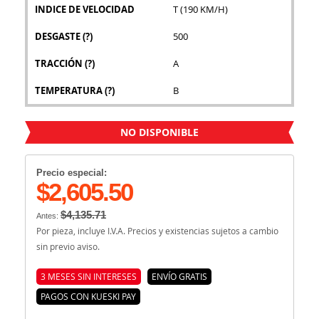
INDICE DE VELOCIDAD
T (190 KM/H)
DESGASTE
(?)
500
TRACCIÓN
(?)
A
TEMPERATURA
(?)
B
NO DISPONIBLE
Precio especial:
$2,605.50
$4,135.71
Antes:
Por pieza, incluye I.V.A. Precios y existencias sujetos a cambio
sin previo aviso.
3 MESES SIN INTERESES
ENVÍO GRATIS
PAGOS CON KUESKI PAY