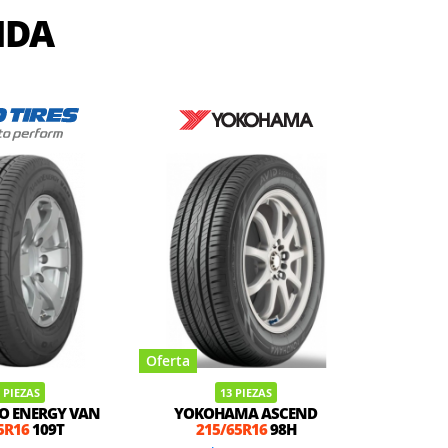
IDA
Oferta
Oferta
 PIEZAS
13 PIEZAS
O ENERGY VAN
YOKOHAMA ASCEND
COOPER C
5R16
109T
215/65R16
98H