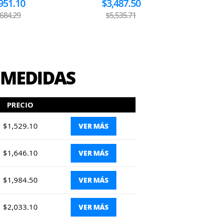
951.10
$3,487.50
,684.29
$5,535.71
 MEDIDAS
PRECIO
$1,529.10
VER MÁS
$1,646.10
VER MÁS
$1,984.50
VER MÁS
$2,033.10
VER MÁS