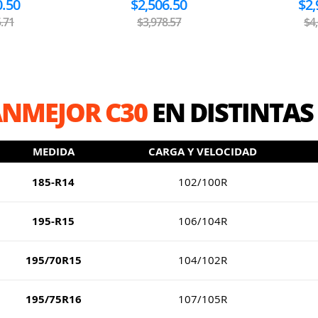
0.50
$2,506.50
$2,
.71
$3,978.57
$4
NMEJOR C30
EN DISTINTAS
MEDIDA
CARGA Y VELOCIDAD
185-R14
102/100R
195-R15
106/104R
195/70R15
104/102R
195/75R16
107/105R