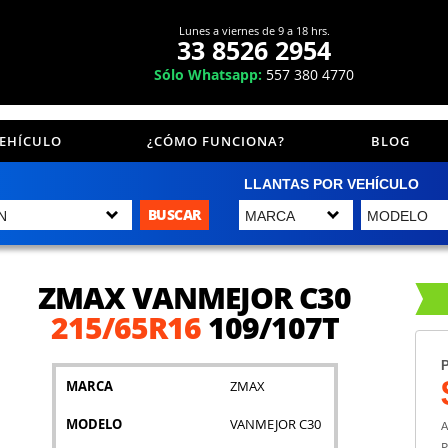
Lunes a viernes de 9 a 18 hrs.
33 8526 2954
Sólo Whatsapp:
557 380 4770
VEHÍCULO
¿CÓMO FUNCIONA?
BLOG
LLANTAS POR VEHÍCULO
BUSCAR
ZMAX VANMEJOR C30
215/65R16
109/107T
P
MARCA
ZMAX
MODELO
VANMEJOR C30
A
P