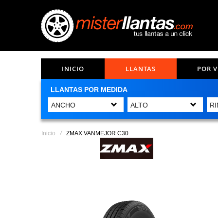
INICIO
LLANTAS
POR 
LLANTAS POR MEDIDA
Inicio
ZMAX VANMEJOR C30
Saltar
al
final
de
la
galería
de
imágenes