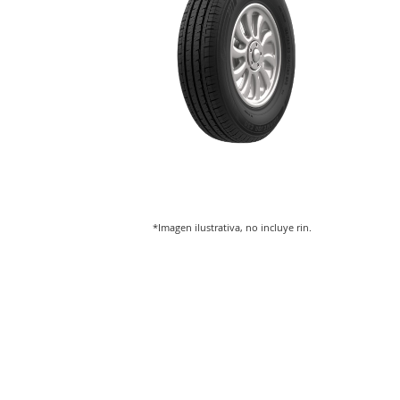
*Imagen ilustrativa, no incluye rin.
Saltar
al
comienzo
de
la
galería
de
imágenes