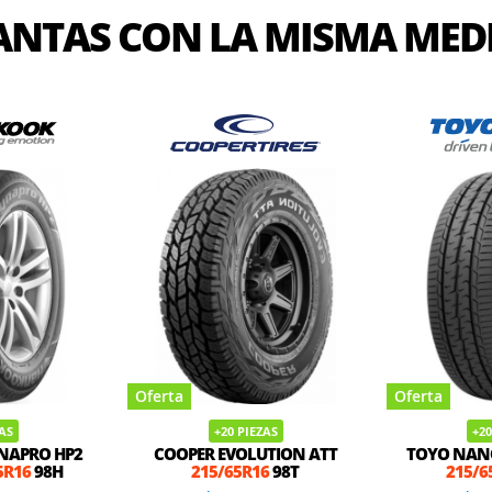
ANTAS CON LA MISMA MED
Oferta
Oferta
ZAS
+20 PIEZAS
+20
NAPRO HP2
COOPER EVOLUTION ATT
TOYO NAN
5R16
98H
215/65R16
98T
215/6