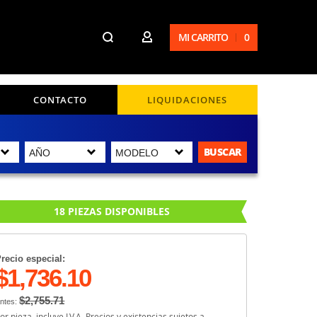
MI CARRITO
0
CONTACTO
LIQUIDACIONES
BUSCAR
18 PIEZAS DISPONIBLES
recio especial:
$1,736.10
$2,755.71
ntes:
or pieza, incluye I.V.A. Precios y existencias sujetos a