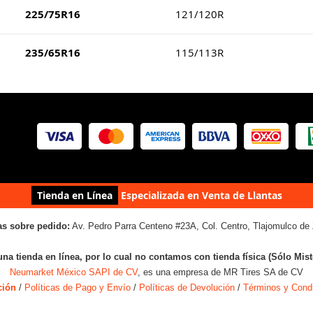
225/75R16
121/120R
235/65R16
115/113R
Tienda en Línea
Especializada en Venta de Llantas
as sobre pedido:
Av. Pedro Parra Centeno #23A, Col. Centro, Tlajomulco de 
una tienda en línea, por lo cual no contamos con tienda física (Sólo Mis
Neumarket México SAPI de CV
, es una empresa de MR Tires SA de CV
ción
/
Políticas de Pago y Envío
/
Políticas de Devolución
/
Términos y Cond