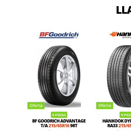
LL
Oferta
Oferta
6 PIEZAS
9 PIE
BF GOODRICH ADVANTAGE
HANKOOK DY
T/A
215/65R16
98T
RA33
215/6