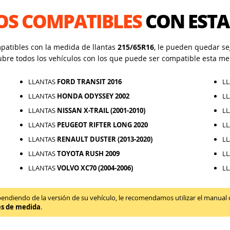
OS COMPATIBLES
CON ESTA
mpatibles con la medida de llantas
215/65R16
, le pueden quedar seg
ubre todos los vehículos con los que puede ser compatible esta me
LLANTAS
FORD TRANSIT 2016
L
LLANTAS
HONDA ODYSSEY 2002
L
LLANTAS
NISSAN X-TRAIL (2001-2010)
L
LLANTAS
PEUGEOT RIFTER LONG 2020
L
LLANTAS
RENAULT DUSTER (2013-2020)
L
LLANTAS
TOYOTA RUSH 2009
L
LLANTAS
VOLVO XC70 (2004-2006)
L
diendo de la versión de su vehículo, le recomendamos utilizar el manual de 
es de medida
.