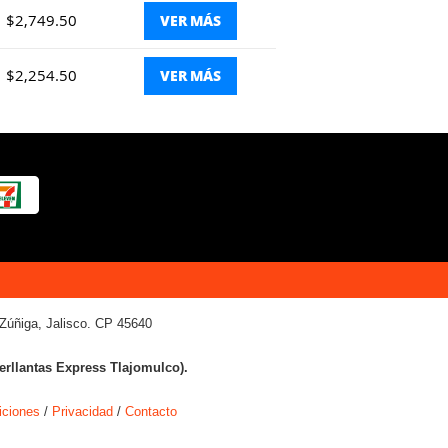
$2,749.50
VER MÁS
$2,254.50
VER MÁS
Zúñiga, Jalisco. CP 45640
terllantas Express Tlajomulco).
iciones
/
Privacidad
/
Contacto