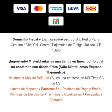
Domicilio Fiscal y Llantas sobre pedido:
Av. Pedro Parra
Centeno #23A, Col. Centro, Tlajomulco de Zúñiga, Jalisco. CP
45640
¡Importante! MisterLlantas es una tienda en línea, por lo cual
no contamos con tienda física (Sólo Misterllantas Express
Tlajomulco).
Neumarket México SAPI de CV
, es una empresa de MR Tires SA
de CV
Llantas de Mayoreo
/
Facturación
/
Políticas de Pago y Envío
/
Políticas de Devolución
/
Términos y Condiciones
/
Privacidad
/
Contacto