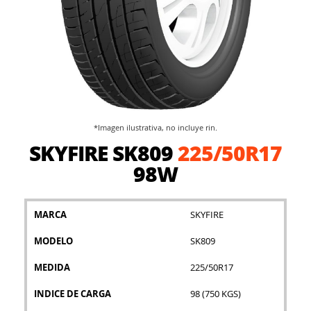
*Imagen ilustrativa, no incluye rin.
Saltar
SKYFIRE SK809
225/50R17
al
comienzo
98W
de
la
galería
MARCA
SKYFIRE
de
imágenes
MODELO
SK809
MEDIDA
225/50R17
INDICE DE CARGA
98 (750 KGS)