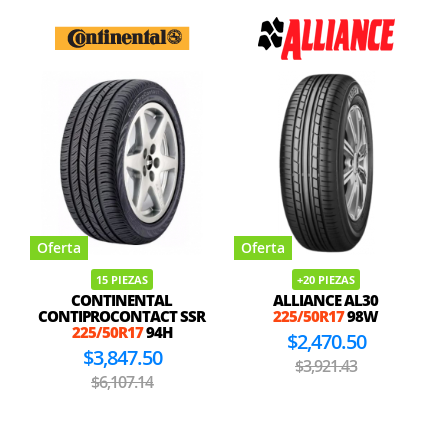
Oferta
Oferta
15 PIEZAS
+20 PIEZAS
CONTINENTAL
ALLIANCE AL30
CONTIPROCONTACT SSR
225/50R17
98W
225/50R17
94H
$2,470.50
$3,847.50
$3,921.43
$6,107.14