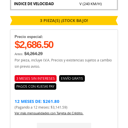
INDICE DE VELOCIDAD
V (240 KM/H)
3 PIEZA(S) ¡STOCK BAJO!
Precio especial:
$2,686.50
$4,264.29
Antes:
Por pieza, incluye I.V.A. Precios y existencias sujetos a cambio
sin previo aviso.
3 MESES SIN INTERESES
ENVÍO GRATIS
PAGOS CON KUESKI PAY
12 MESES DE: $261.80
(Pagando a 12 meses: $3,141.59)
Ver más mensualidades con Tarjeta de Crédito.