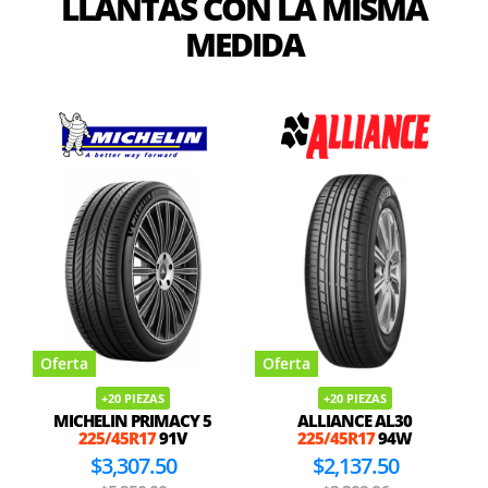
LLANTAS CON LA MISMA
MEDIDA
Oferta
Oferta
+20 PIEZAS
7 PIEZAS
ALLIANCE AL30
NITTO INVO
225/45R17
225/45R17
94W
91W
$2,137.50
$3,658.50