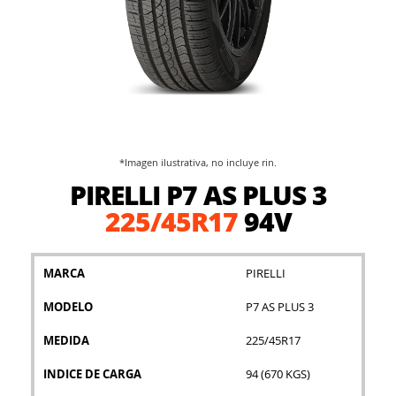
*Imagen ilustrativa, no incluye rin.
Saltar
PIRELLI P7 AS PLUS 3
al
comienzo
225/45R17
94V
de
la
galería
MARCA
PIRELLI
de
imágenes
MODELO
P7 AS PLUS 3
MEDIDA
225/45R17
INDICE DE CARGA
94 (670 KGS)