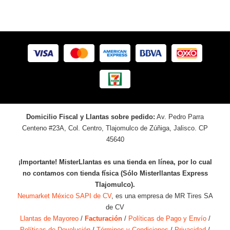
Domicilio Fiscal y Llantas sobre pedido:
Av. Pedro Parra
Centeno #23A, Col. Centro, Tlajomulco de Zúñiga, Jalisco. CP
45640
¡Importante! MisterLlantas es una tienda en línea, por lo cual
no contamos con tienda física (Sólo Misterllantas Express
Tlajomulco).
Neumarket México SAPI de CV
, es una empresa de MR Tires SA
de CV
Llantas de Mayoreo
/
Facturación
/
Políticas de Pago y Envío
/
Políticas de Devolución
/
Términos y Condiciones
/
Privacidad
/