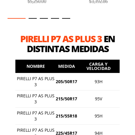
$3,392.86
$5,807.14
PIRELLI P7 AS PLUS 3
EN
DISTINTAS MEDIDAS
CARGA Y
NOMBRE
MEDIDA
VELOCIDAD
PIRELLI P7 AS PLUS
205/50R17
93H
3
PIRELLI P7 AS PLUS
215/50R17
95V
3
PIRELLI P7 AS PLUS
215/55R18
95H
3
PIRELLI P7 AS PLUS
225/45R17
94H