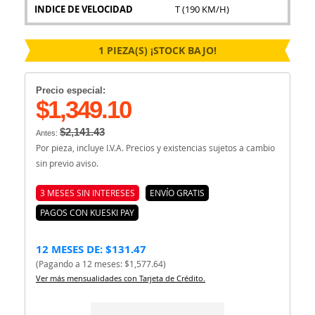
INDICE DE VELOCIDAD
T (190 KM/H)
1 PIEZA(S) ¡STOCK BAJO!
Precio especial:
$1,349.10
$2,141.43
Antes:
Por pieza, incluye I.V.A. Precios y existencias sujetos a cambio
sin previo aviso.
3 MESES SIN INTERESES
ENVÍO GRATIS
PAGOS CON KUESKI PAY
12 MESES DE: $131.47
(Pagando a 12 meses: $1,577.64)
Ver más mensualidades con Tarjeta de Crédito.