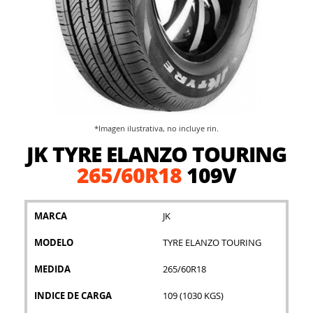
*Imagen ilustrativa, no incluye rin.
Saltar
JK TYRE ELANZO TOURING
al
comienzo
265/60R18
109V
de
la
galería
MARCA
JK
de
imágenes
MODELO
TYRE ELANZO TOURING
MEDIDA
265/60R18
INDICE DE CARGA
109 (1030 KGS)