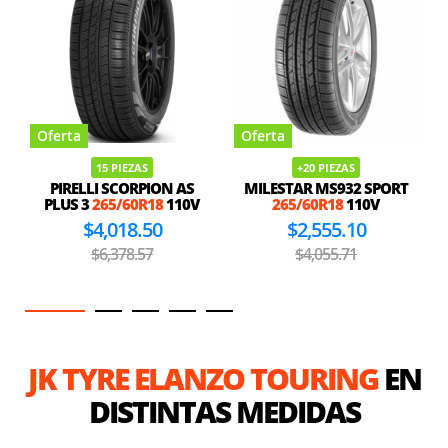
Oferta
Oferta
15 PIEZAS
+20 PIEZAS
PIRELLI SCORPION AS
MILESTAR MS932 SPORT
PLUS 3
265/60R18
110V
265/60R18
110V
$4,018.50
$2,555.10
$6,378.57
$4,055.71
JK TYRE ELANZO TOURING
EN
DISTINTAS MEDIDAS