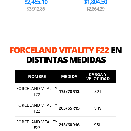
$2,465.10
$1,804.50
$3,912.86
$2,864.29
FORCELAND VITALITY F22
EN
DISTINTAS MEDIDAS
CARGA Y
NOMBRE
MEDIDA
VELOCIDAD
FORCELAND VITALITY
175/70R13
82T
F22
FORCELAND VITALITY
205/65R15
94V
F22
FORCELAND VITALITY
215/60R16
95H
F22