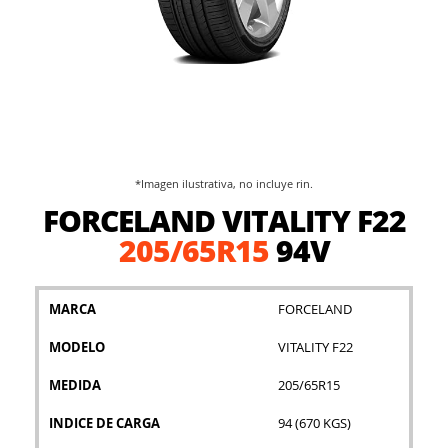
*Imagen ilustrativa, no incluye rin.
Saltar
FORCELAND VITALITY F22
al
comienzo
205/65R15
94V
de
la
galería
MARCA
FORCELAND
de
imágenes
MODELO
VITALITY F22
MEDIDA
205/65R15
INDICE DE CARGA
94 (670 KGS)