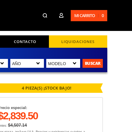
MI CARRITO
0
CONTACTO
LIQUIDACIONES
BUSCAR
4 PIEZA(S) ¡STOCK BAJO!
recio especial:
$2,839.50
$4,507.14
ntes:
or pieza, incluye I.V.A. Precios y existencias sujetos a