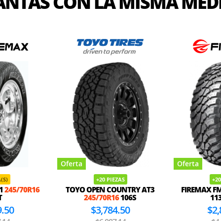
ANTAS CON LA MISMA MED
Oferta
Oferta
EZAS
+20 PIEZAS
+20
OUNTRY AT3
FIREMAX FM523
245/70R16
MARSHAL 
6
106S
113/110Q
4.50
$2,884.50
$2,