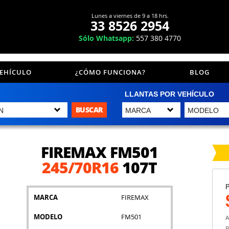
Lunes a viernes de 9 a 18 hrs.
33 8526 2954
Sólo Whatsapp:
557 380 4770
VEHÍCULO
¿CÓMO FUNCIONA?
BLOG
LLANTAS POR VEHÍCULO
BUSCAR
FIREMAX FM501
245/70R16
107T
P
MARCA
FIREMAX
MODELO
FM501
A
P