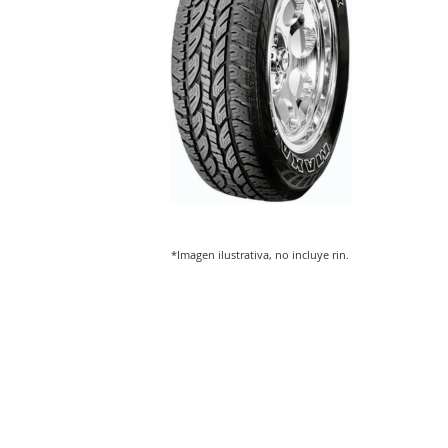
*Imagen ilustrativa, no incluye rin.
Saltar
al
comienzo
de
la
galería
de
imágenes