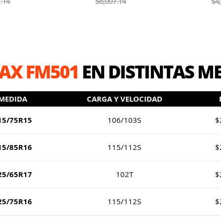
.14
$4,578.57
$4
AX FM501
EN DISTINTAS M
MEDIDA
CARGA Y VELOCIDAD
15/75R15
106/103S
$
15/85R16
115/112S
$
25/65R17
102T
$
25/75R16
115/112S
$