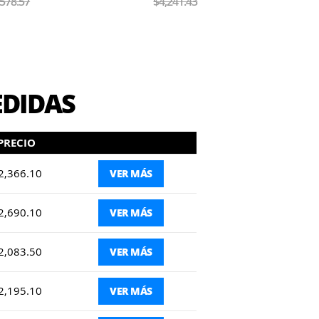
,241.43
$4,221.43
EDIDAS
PRECIO
2,366.10
VER MÁS
2,690.10
VER MÁS
2,083.50
VER MÁS
2,195.10
VER MÁS