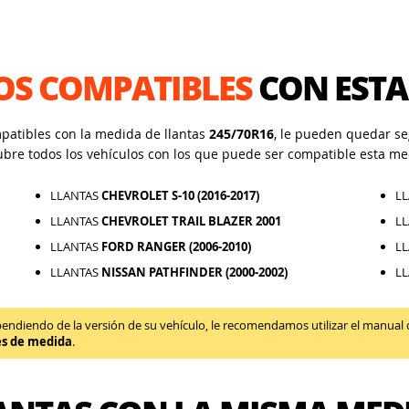
OS COMPATIBLES
CON ESTA
mpatibles con la medida de llantas
245/70R16
, le pueden quedar seg
ubre todos los vehículos con los que puede ser compatible esta me
LLANTAS
CHEVROLET S-10 (2016-2017)
L
LLANTAS
CHEVROLET TRAIL BLAZER 2001
L
LLANTAS
FORD RANGER (2006-2010)
L
LLANTAS
NISSAN PATHFINDER (2000-2002)
L
diendo de la versión de su vehículo, le recomendamos utilizar el manual de 
es de medida
.