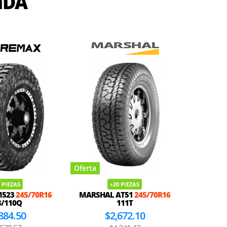
IDA
Oferta
Oferta
 PIEZAS
8 PIEZAS
AT51
245/70R16
ZMAX TERRA XPLORER C2 AT
SKYFIRE
111T
245/70R16
113/110S
672.10
$2,659.50