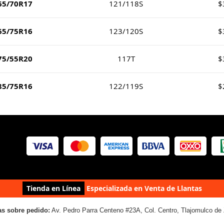
65/70R17
121/118S
$
65/75R16
123/120S
$
75/55R20
117T
$
85/75R16
122/119S
$
Tienda en Línea
Especializada en Venta de Llantas
as sobre pedido:
Av. Pedro Parra Centeno #23A, Col. Centro, Tlajomulco de 