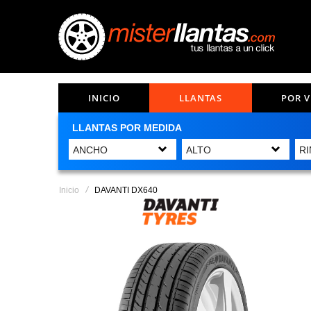
INICIO
LLANTAS
POR 
LLANTAS POR MEDIDA
Inicio
DAVANTI DX640
Saltar
al
final
de
la
galería
de
imágenes