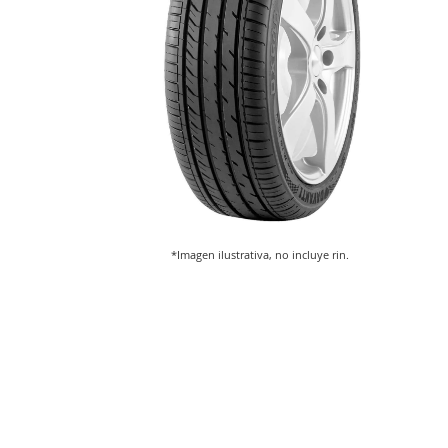
*Imagen ilustrativa, no incluye rin.
Saltar
al
comienzo
de
la
galería
de
imágenes