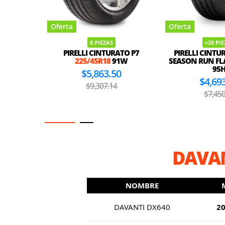
Oferta
Oferta
ZAS
+20 PIEZAS
+2
NTURATO P7
PIRELLI CINTURATO P7 ALL
IMPERIA
18
91W
SEASON RUN FLAT
225/45R18
225/
95H
3.50
$1
$4,693.50
7.14
$2
$7,450.00
DAVAN
NOMBRE
DAVANTI DX640
2