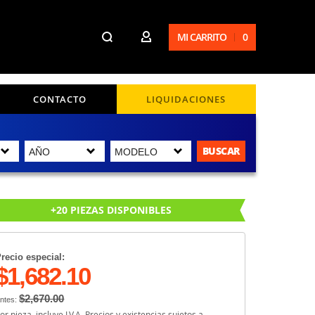
MI CARRITO
0
CONTACTO
LIQUIDACIONES
BUSCAR
+20 PIEZAS DISPONIBLES
recio especial:
$1,682.10
$2,670.00
ntes:
or pieza, incluye I.V.A. Precios y existencias sujetos a