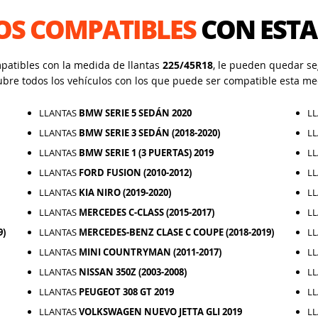
OS COMPATIBLES
CON ESTA
mpatibles con la medida de llantas
225/45R18
, le pueden quedar seg
ubre todos los vehículos con los que puede ser compatible esta me
LLANTAS
BMW SERIE 5 SEDÁN 2020
L
LLANTAS
BMW SERIE 3 SEDÁN (2018-2020)
L
LLANTAS
BMW SERIE 1 (3 PUERTAS) 2019
L
LLANTAS
FORD FUSION (2010-2012)
L
LLANTAS
KIA NIRO (2019-2020)
L
LLANTAS
MERCEDES C-CLASS (2015-2017)
L
9)
LLANTAS
MERCEDES-BENZ CLASE C COUPE (2018-2019)
L
LLANTAS
MINI COUNTRYMAN (2011-2017)
L
LLANTAS
NISSAN 350Z (2003-2008)
L
LLANTAS
PEUGEOT 308 GT 2019
L
LLANTAS
VOLKSWAGEN NUEVO JETTA GLI 2019
L