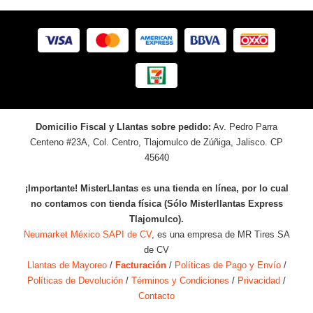
Domicilio Fiscal y Llantas sobre pedido:
Av. Pedro Parra
Centeno #23A, Col. Centro, Tlajomulco de Zúñiga, Jalisco. CP
45640
¡Importante! MisterLlantas es una tienda en línea, por lo cual
no contamos con tienda física (Sólo Misterllantas Express
Tlajomulco).
Neumarket México SAPI de CV
, es una empresa de MR Tires SA
de CV
Llantas de Mayoreo
/
Facturación
/
Políticas de Pago y Envío
/
Políticas de Devolución
/
Términos y Condiciones
/
Privacidad
/
Contacto