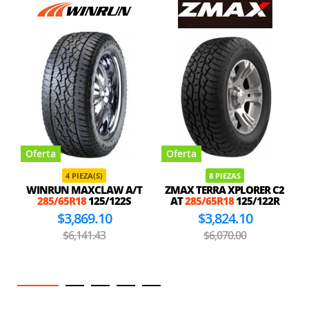
Oferta
Oferta
4 PIEZA(S)
8 PIEZAS
WINRUN MAXCLAW A/T
ZMAX TERRA XPLORER C2
285/65R18
125/122S
AT
285/65R18
125/122R
$3,869.10
$3,824.10
$6,141.43
$6,070.00