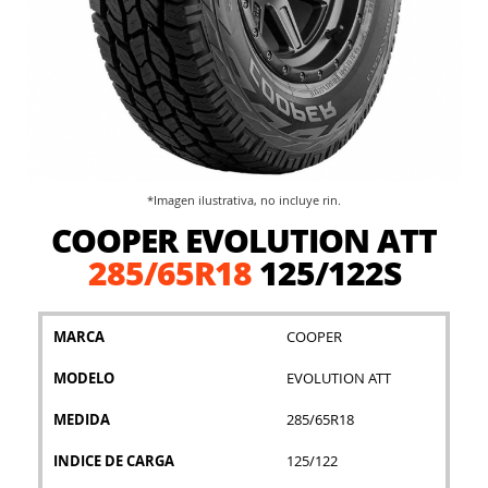
*Imagen ilustrativa, no incluye rin.
Saltar
COOPER EVOLUTION ATT
al
comienzo
285/65R18
125/122S
de
la
galería
MARCA
COOPER
de
imágenes
MODELO
EVOLUTION ATT
MEDIDA
285/65R18
INDICE DE CARGA
125/122