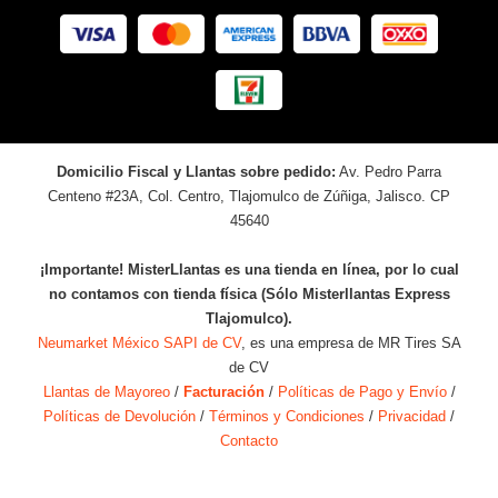
Domicilio Fiscal y Llantas sobre pedido:
Av. Pedro Parra
Centeno #23A, Col. Centro, Tlajomulco de Zúñiga, Jalisco. CP
45640
¡Importante! MisterLlantas es una tienda en línea, por lo cual
no contamos con tienda física (Sólo Misterllantas Express
Tlajomulco).
Neumarket México SAPI de CV
, es una empresa de MR Tires SA
de CV
Llantas de Mayoreo
/
Facturación
/
Políticas de Pago y Envío
/
Políticas de Devolución
/
Términos y Condiciones
/
Privacidad
/
Contacto