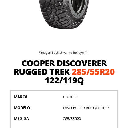
*Imagen ilustrativa, no incluye rin.
Saltar
COOPER DISCOVERER
al
comienzo
RUGGED TREK
285/55R20
de
122/119Q
la
galería
de
imágenes
MARCA
COOPER
MODELO
DISCOVERER RUGGED TREK
MEDIDA
285/55R20