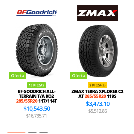
Oferta
Oferta
13 PIEZAS
2 PIEZA(S)
BF GOODRICH ALL-
ZMAX TERRA XPLORER C2
TERRAIN T/A KO2
AT
285/55R20
119S
285/55R20
117/114T
$3,473.10
$10,543.50
$5,512.86
$16,735.71