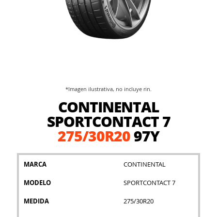
*Imagen ilustrativa, no incluye rin.
Saltar
CONTINENTAL
al
comienzo
SPORTCONTACT 7
de
275/30R20
97Y
la
galería
de
imágenes
MARCA
CONTINENTAL
MODELO
SPORTCONTACT 7
MEDIDA
275/30R20