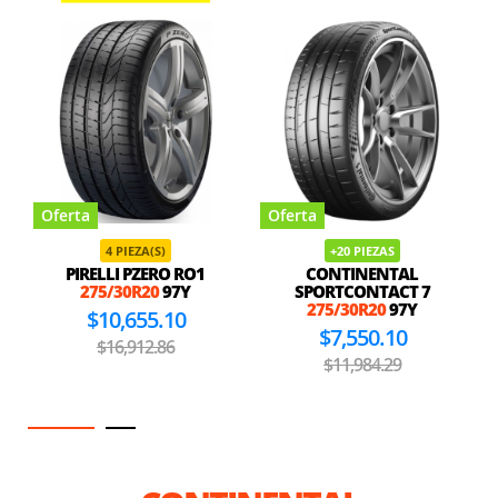
Oferta
Oferta
4 PIEZA(S)
+20 PIEZAS
PIRELLI PZERO RO1
CONTINENTAL
275/30R20
97Y
SPORTCONTACT 7
275/30R20
97Y
$10,655.10
$7,550.10
$16,912.86
$11,984.29