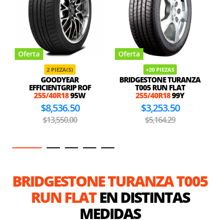
Oferta
Oferta
2 PIEZA(S)
+20 PIEZAS
GOODYEAR
BRIDGESTONE TURANZA
EFFICIENTGRIP ROF
T005 RUN FLAT
255/40R18
95W
255/40R18
99Y
$8,536.50
$3,253.50
$13,550.00
$5,164.29
BRIDGESTONE TURANZA T005
RUN FLAT
EN DISTINTAS
MEDIDAS