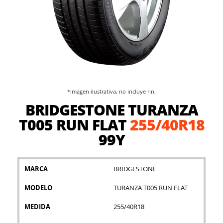
*Imagen ilustrativa, no incluye rin.
Saltar
BRIDGESTONE TURANZA
al
comienzo
T005 RUN FLAT
255/40R18
de
99Y
la
galería
de
imágenes
MARCA
BRIDGESTONE
MODELO
TURANZA T005 RUN FLAT
MEDIDA
255/40R18