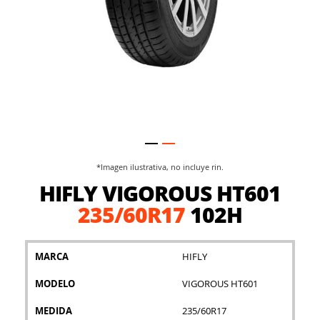
*Imagen ilustrativa, no incluye rin.
Saltar
HIFLY VIGOROUS HT601
al
comienzo
235/60R17
102H
de
la
galería
MARCA
HIFLY
de
imágenes
MODELO
VIGOROUS HT601
MEDIDA
235/60R17