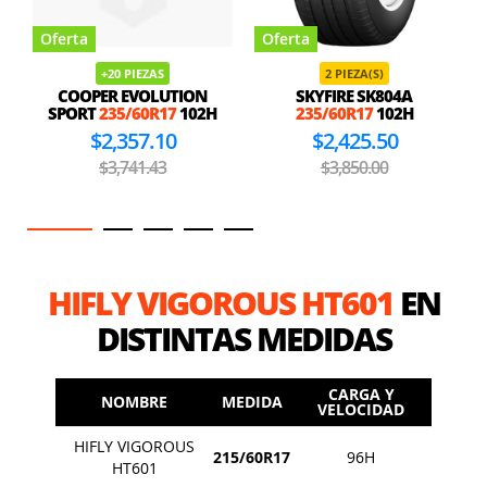
Oferta
Oferta
+20 PIEZAS
2 PIEZA(S)
COOPER EVOLUTION
SKYFIRE SK804A
SPORT
235/60R17
102H
235/60R17
102H
$2,357.10
$2,425.50
$3,741.43
$3,850.00
HIFLY VIGOROUS HT601
EN
DISTINTAS MEDIDAS
CARGA Y
NOMBRE
MEDIDA
VELOCIDAD
HIFLY VIGOROUS
215/60R17
96H
HT601