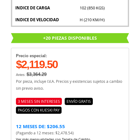
INDICE DE CARGA
102 (850 KGS)
INDICE DE VELOCIDAD
H (210 KM/H)
+20 PIEZAS DISPONIBLES
Precio especial:
$2,119.50
$3,364.29
Antes:
Por pieza, incluye I.V.A. Precios y existencias sujetos a cambio
sin previo aviso.
3 MESES SIN INTERESES
ENVÍO GRATIS
PAGOS CON KUESKI PAY
12 MESES DE: $206.55
(Pagando a 12 meses: $2,478.54)
Ver más mensualidades con Tarjeta de Crédito.