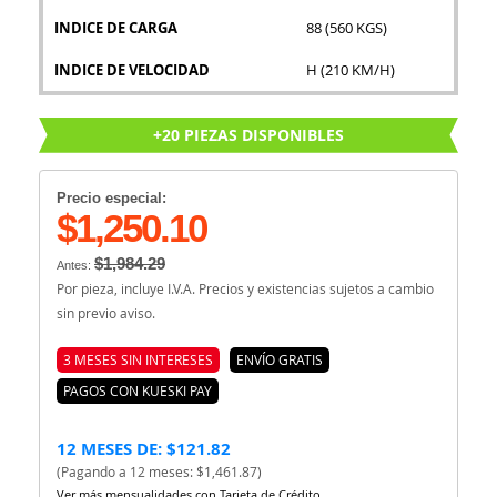
INDICE DE CARGA
88 (560 KGS)
INDICE DE VELOCIDAD
H (210 KM/H)
+20 PIEZAS DISPONIBLES
Precio especial:
$1,250.10
$1,984.29
Antes:
Por pieza, incluye I.V.A. Precios y existencias sujetos a cambio
sin previo aviso.
3 MESES SIN INTERESES
ENVÍO GRATIS
PAGOS CON KUESKI PAY
12 MESES DE: $121.82
(Pagando a 12 meses: $1,461.87)
Ver más mensualidades con Tarjeta de Crédito.