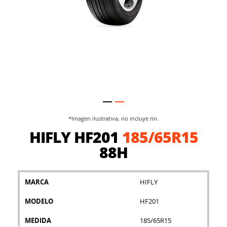
*Imagen ilustrativa, no incluye rin.
Saltar
HIFLY HF201
185/65R15
al
comienzo
88H
de
la
galería
MARCA
HIFLY
de
imágenes
MODELO
HF201
MEDIDA
185/65R15