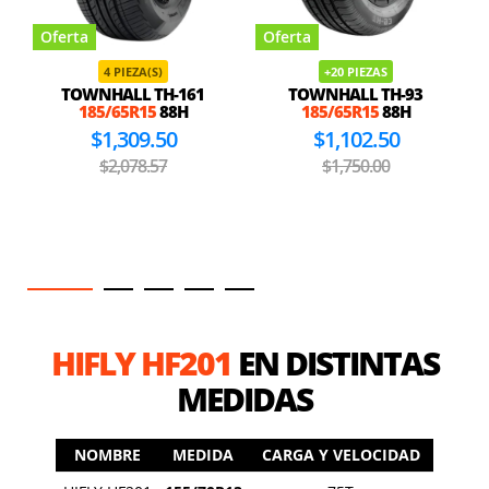
Oferta
Oferta
4 PIEZA(S)
+20 PIEZAS
TOWNHALL TH-161
TOWNHALL TH-93
185/65R15
88H
185/65R15
88H
$1,309.50
$1,102.50
$2,078.57
$1,750.00
HIFLY HF201
EN DISTINTAS
MEDIDAS
NOMBRE
MEDIDA
CARGA Y VELOCIDAD