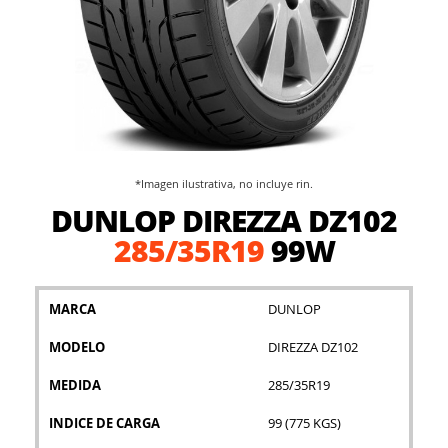
*Imagen ilustrativa, no incluye rin.
Saltar
DUNLOP DIREZZA DZ102
al
comienzo
285/35R19
99W
de
la
galería
MARCA
DUNLOP
de
imágenes
MODELO
DIREZZA DZ102
MEDIDA
285/35R19
INDICE DE CARGA
99 (775 KGS)