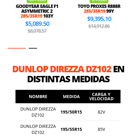
GOODYEAR EAGLE F1
TOYO PROXES R888R
ASYMMETRIC 2
285/35R19
99Y
285/35R19
103Y
$9,395.10
$5,089.50
$14,912.86
$8,078.57
DUNLOP DIREZZA DZ102
EN
DISTINTAS MEDIDAS
CARGA Y
NOMBRE
MEDIDA
VELOCIDAD
DUNLOP DIREZZA
195/50R15
82V
DZ102
DUNLOP DIREZZA
195/55R15
85V
DZ102