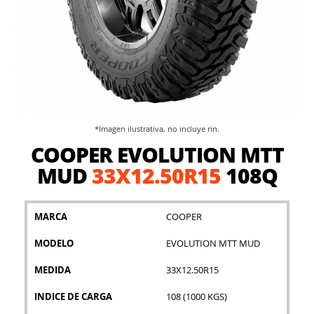
*Imagen ilustrativa, no incluye rin.
Saltar
COOPER EVOLUTION MTT
al
comienzo
MUD
33X12.50R15
108Q
de
la
galería
MARCA
COOPER
de
imágenes
MODELO
EVOLUTION MTT MUD
MEDIDA
33X12.50R15
INDICE DE CARGA
108 (1000 KGS)