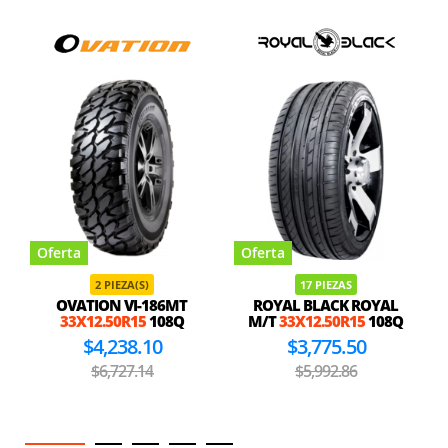
Oferta
Oferta
2 PIEZA(S)
17 PIEZAS
OVATION VI-186MT
ROYAL BLACK ROYAL
33X12.50R15
108Q
M/T
33X12.50R15
108Q
$4,238.10
$3,775.50
$6,727.14
$5,992.86