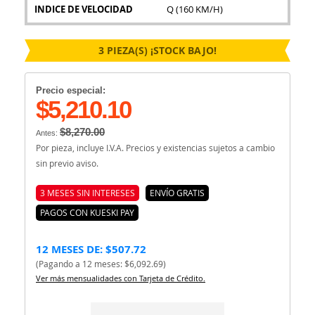
INDICE DE VELOCIDAD
Q (160 KM/H)
3 PIEZA(S) ¡STOCK BAJO!
Precio especial:
$5,210.10
$8,270.00
Antes:
Por pieza, incluye I.V.A. Precios y existencias sujetos a cambio
sin previo aviso.
3 MESES SIN INTERESES
ENVÍO GRATIS
PAGOS CON KUESKI PAY
12 MESES DE: $507.72
(Pagando a 12 meses: $6,092.69)
Ver más mensualidades con Tarjeta de Crédito.