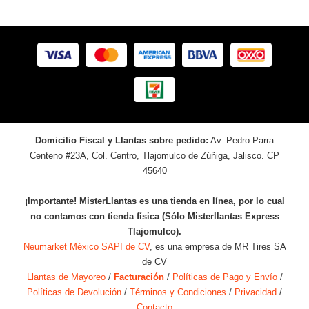
Domicilio Fiscal y Llantas sobre pedido:
Av. Pedro Parra
Centeno #23A, Col. Centro, Tlajomulco de Zúñiga, Jalisco. CP
45640
¡Importante! MisterLlantas es una tienda en línea, por lo cual
no contamos con tienda física (Sólo Misterllantas Express
Tlajomulco).
Neumarket México SAPI de CV
, es una empresa de MR Tires SA
de CV
Llantas de Mayoreo
/
Facturación
/
Políticas de Pago y Envío
/
Políticas de Devolución
/
Términos y Condiciones
/
Privacidad
/
Contacto