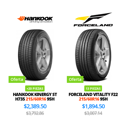
Oferta
Oferta
+20 PIEZAS
13 PIEZAS
HANKOOK KINERGY ST
FORCELAND VITALITY F22
H735
215/60R16
95H
215/60R16
95H
$2,389.50
$1,894.50
$3,792.86
$3,007.14