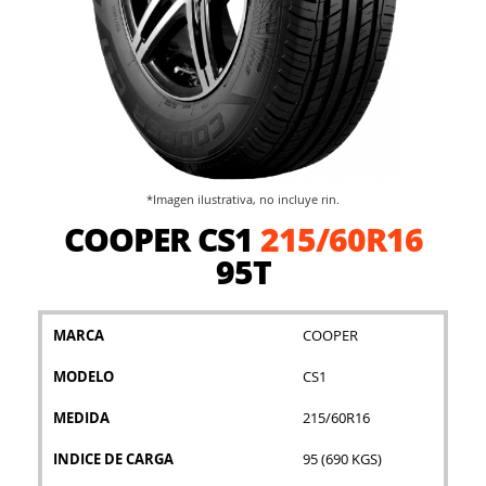
*Imagen ilustrativa, no incluye rin.
Saltar
COOPER CS1
215/60R16
al
comienzo
95T
de
la
galería
MARCA
COOPER
de
imágenes
MODELO
CS1
MEDIDA
215/60R16
INDICE DE CARGA
95 (690 KGS)