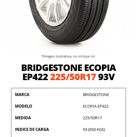
*Imagen ilustrativa, no incluye rin.
Saltar
BRIDGESTONE ECOPIA
al
comienzo
EP422
225/50R17
93V
de
la
galería
MARCA
BRIDGESTONE
de
imágenes
MODELO
ECOPIA EP422
MEDIDA
225/50R17
INDICE DE CARGA
93 (650 KGS)