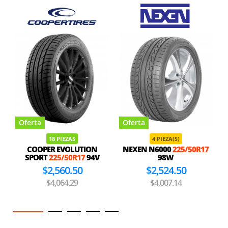
Oferta
Oferta
18 PIEZAS
4 PIEZA(S)
COOPER EVOLUTION
NEXEN N6000
225/50R17
SPORT
225/50R17
94V
98W
$2,560.50
$2,524.50
$4,064.29
$4,007.14