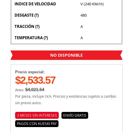
INDICE DE VELOCIDAD
V (240 KM/H)
DESGASTE
(?)
480
TRACCIÓN
(?)
A
TEMPERATURA
(?)
A
NO DISPONIBLE
Precio especial:
$2,533.57
$4,021.54
Antes:
Por pieza, incluye I.V.A. Precios y existencias sujetos a cambio
sin previo aviso.
3 MESES SIN INTERESES
ENVÍO GRATIS
PAGOS CON KUESKI PAY